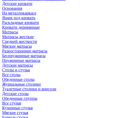
Детские кровати
Основания
На металлокаркасе
Ящик под кровать
Раскладные кровати
Кровати деревянные
Матрасы
Матрасы жесткие
Средней жесткости
Мягкие матрасы
Разносторонние матрасы
Беспружинные матрасы
Пружинные матрасы
Детские матрасы
Столы и стулья
Все столы
Обеденные столы
Журнальные столики
Туалетные столики и консоли
Детские столы
Обеденные группы
Все стулья
Кухонные стулья
Мягкие стулья
Барные стулья