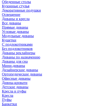
Обеденные столы
Кухонные стулья
Декоративные подушки
Освещение
Диваны и кресла
Все диваны
Прямые диваны
Угловые диваны
Модульные диваны
Кушетки
С подлокотниками
Без подлокотников
Диваны реклайнеры
Диваны по назначению
Диваны для сна
Мини-диваны
Дизайнерские диваны
Ортопедические диваны
Офисные диваны
Дивны-кровати
Детские диваны
Кресла и пуфы
Кресла
Пуфы
Банкетки