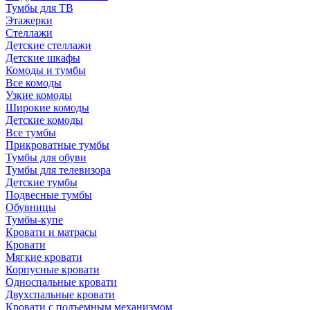
Тумбы для ТВ
Этажерки
Стеллажи
Детские стеллажи
Детские шкафы
Комоды и тумбы
Все комоды
Узкие комоды
Широкие комоды
Детские комоды
Все тумбы
Прикроватные тумбы
Тумбы для обуви
Тумбы для телевизора
Детские тумбы
Подвесные тумбы
Обувницы
Тумбы-купе
Кровати и матрасы
Кровати
Мягкие кровати
Корпусные кровати
Односпальные кровати
Двухспальные кровати
Кровати с подъемным механизмом