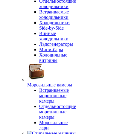
Отдельностоящие
холодильники
Встраиваемые
холодильники
Холодильники
Side-by-Side
Винные
холодильники
Льдогенераторы
Мини-бары
Холодильные
витрины
Морозильные камеры
Встраиваемые
морозильные
камеры
Отдельностоящие
морозильные
камеры
Морозильные
лари