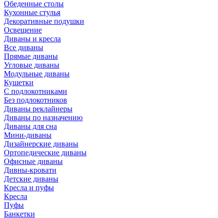
Обеденные столы
Кухонные стулья
Декоративные подушки
Освещение
Диваны и кресла
Все диваны
Прямые диваны
Угловые диваны
Модульные диваны
Кушетки
С подлокотниками
Без подлокотников
Диваны реклайнеры
Диваны по назначению
Диваны для сна
Мини-диваны
Дизайнерские диваны
Ортопедические диваны
Офисные диваны
Дивны-кровати
Детские диваны
Кресла и пуфы
Кресла
Пуфы
Банкетки