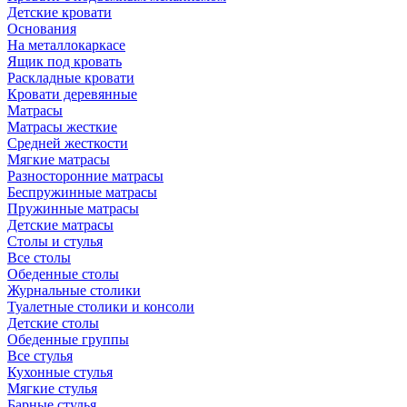
Детские кровати
Основания
На металлокаркасе
Ящик под кровать
Раскладные кровати
Кровати деревянные
Матрасы
Матрасы жесткие
Средней жесткости
Мягкие матрасы
Разносторонние матрасы
Беспружинные матрасы
Пружинные матрасы
Детские матрасы
Столы и стулья
Все столы
Обеденные столы
Журнальные столики
Туалетные столики и консоли
Детские столы
Обеденные группы
Все стулья
Кухонные стулья
Мягкие стулья
Барные стулья