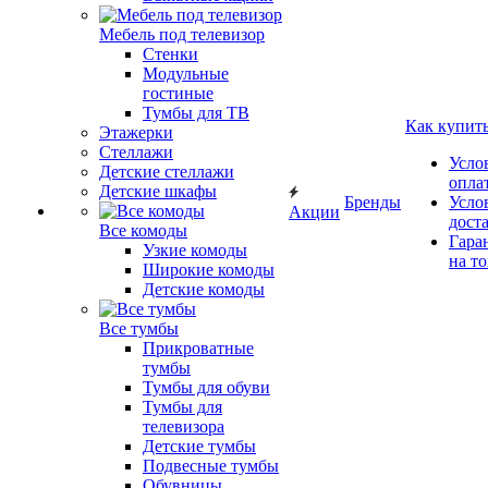
Мебель под телевизор
Стенки
Модульные
гостиные
Тумбы для ТВ
Как купит
Этажерки
Стеллажи
Усло
Детские стеллажи
опла
Детские шкафы
Бренды
Усло
Акции
дост
Все комоды
Гара
Узкие комоды
на т
Широкие комоды
Детские комоды
Все тумбы
Прикроватные
тумбы
Тумбы для обуви
Тумбы для
телевизора
Детские тумбы
Подвесные тумбы
Обувницы