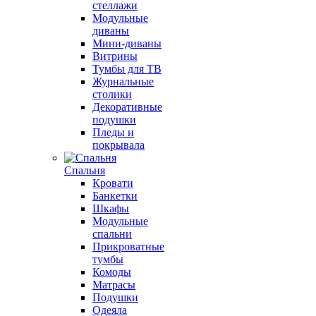
стеллажи
Модульные
диваны
Мини-диваны
Витрины
Тумбы для ТВ
Журнальные
столики
Декоративные
подушки
Пледы и
покрывала
Спальня
Кровати
Банкетки
Шкафы
Модульные
спальни
Прикроватные
тумбы
Комоды
Матрасы
Подушки
Одеяла