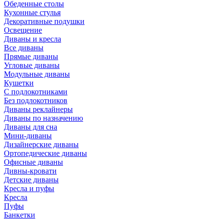
Обеденные столы
Кухонные стулья
Декоративные подушки
Освещение
Диваны и кресла
Все диваны
Прямые диваны
Угловые диваны
Модульные диваны
Кушетки
С подлокотниками
Без подлокотников
Диваны реклайнеры
Диваны по назначению
Диваны для сна
Мини-диваны
Дизайнерские диваны
Ортопедические диваны
Офисные диваны
Дивны-кровати
Детские диваны
Кресла и пуфы
Кресла
Пуфы
Банкетки