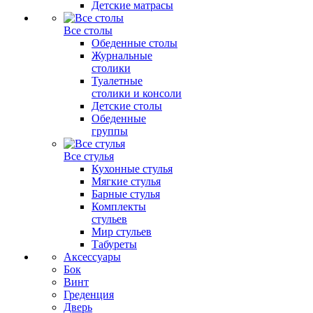
Детские матрасы
Все столы
Обеденные столы
Журнальные
столики
Туалетные
столики и консоли
Детские столы
Обеденные
группы
Все стулья
Кухонные стулья
Мягкие стулья
Барные стулья
Комплекты
стульев
Мир стульев
Табуреты
Аксессуары
Бок
Винт
Греденция
Дверь