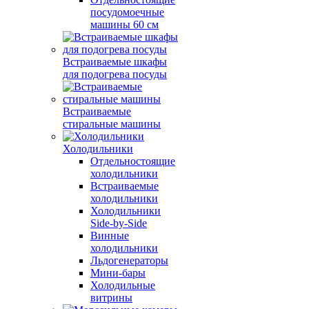
посудомоечные
машины 60 см
Встраиваемые шкафы
для подогрева посуды
Встраиваемые
стиральные машины
Холодильники
Отдельностоящие
холодильники
Встраиваемые
холодильники
Холодильники
Side-by-Side
Винные
холодильники
Льдогенераторы
Мини-бары
Холодильные
витрины