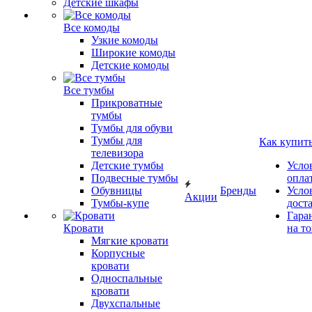
Детские шкафы
Все комоды
Узкие комоды
Широкие комоды
Детские комоды
Все тумбы
Прикроватные
тумбы
Тумбы для обуви
Тумбы для
Как купит
телевизора
Детские тумбы
Усло
Подвесные тумбы
опла
Обувницы
Бренды
Усло
Акции
Тумбы-купе
дост
Гара
Кровати
на т
Мягкие кровати
Корпусные
кровати
Односпальные
кровати
Двухспальные