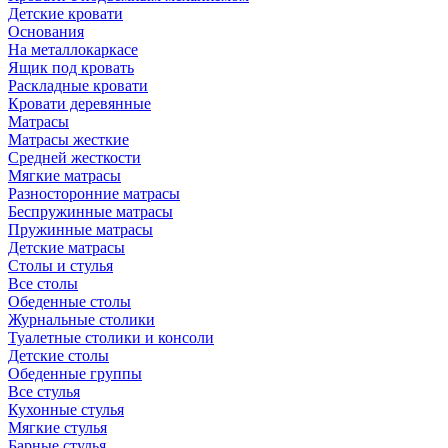
Детские кровати
Основания
На металлокаркасе
Ящик под кровать
Раскладные кровати
Кровати деревянные
Матрасы
Матрасы жесткие
Средней жесткости
Мягкие матрасы
Разносторонние матрасы
Беспружинные матрасы
Пружинные матрасы
Детские матрасы
Столы и стулья
Все столы
Обеденные столы
Журнальные столики
Туалетные столики и консоли
Детские столы
Обеденные группы
Все стулья
Кухонные стулья
Мягкие стулья
Барные стулья