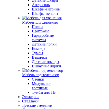
Детские шкафы
Антресоль
Шкафы-витрины
Шкафы-пеналы
Мебель для хранения
Полки
Прихожие
Гардеробные
системы
Детские полки
Комоды
Тумбы
Вешалки
Детские комоды
Выкатные ящики
Мебель под телевизор
Стенки
Модульные
гостиные
Тумбы для ТВ
Этажерки
Стеллажи
Детские стеллажи