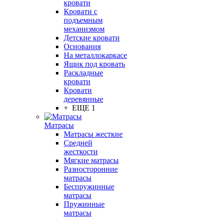
кровати
Кровати с
подъемным
механизмом
Детские кровати
Основания
На металлокаркасе
Ящик под кровать
Раскладные
кровати
Кровати
деревянные
+ ЕЩЕ 1
Матрасы
Матрасы жесткие
Средней
жесткости
Мягкие матрасы
Разносторонние
матрасы
Беспружинные
матрасы
Пружинные
матрасы