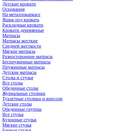
Детские кровати
Основания
На металлокаркасе
Ящик под кровать
Раскладные кровати
Кровати деревянные
Матрасы
Матрасы жесткие
Средней жесткости
Мягкие матрасы
Разносторонние матрасы
Беспружинные матрасы
Пружинные матрасы
Детские матрасы
Столы и стулья
Все столы
Обеденные столы
Журнальные столики
Туалетные столики и консоли
Детские столы
Обеденные группы
Все стулья
Кухонные стулья
Мягкие стулья
Барные стулья