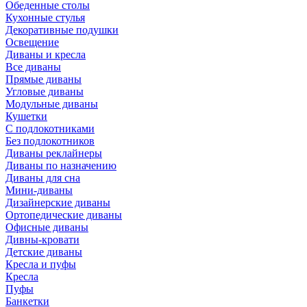
Обеденные столы
Кухонные стулья
Декоративные подушки
Освещение
Диваны и кресла
Все диваны
Прямые диваны
Угловые диваны
Модульные диваны
Кушетки
С подлокотниками
Без подлокотников
Диваны реклайнеры
Диваны по назначению
Диваны для сна
Мини-диваны
Дизайнерские диваны
Ортопедические диваны
Офисные диваны
Дивны-кровати
Детские диваны
Кресла и пуфы
Кресла
Пуфы
Банкетки