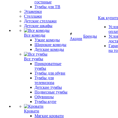
гостиные
Тумбы для ТВ
Этажерки
Стеллажи
Как купит
Детские стеллажи
Детские шкафы
Усло
опла
Все комоды
Бренды
Усло
Акции
Узкие комоды
дост
Широкие комоды
Гара
Детские комоды
на т
Все тумбы
Прикроватные
тумбы
Тумбы для обуви
Тумбы для
телевизора
Детские тумбы
Подвесные тумбы
Обувницы
Тумбы-купе
Кровати
Мягкие кровати