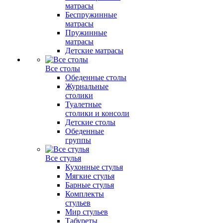
матрасы
Беспружинные
матрасы
Пружинные
матрасы
Детские матрасы
Все столы
Обеденные столы
Журнальные
столики
Туалетные
столики и консоли
Детские столы
Обеденные
группы
Все стулья
Кухонные стулья
Мягкие стулья
Барные стулья
Комплекты
стульев
Мир стульев
Табуреты