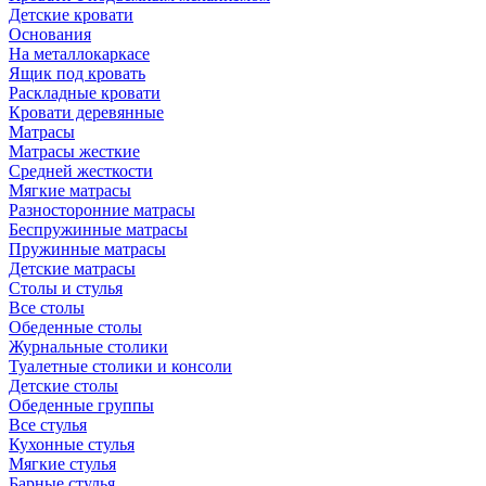
Детские кровати
Основания
На металлокаркасе
Ящик под кровать
Раскладные кровати
Кровати деревянные
Матрасы
Матрасы жесткие
Средней жесткости
Мягкие матрасы
Разносторонние матрасы
Беспружинные матрасы
Пружинные матрасы
Детские матрасы
Столы и стулья
Все столы
Обеденные столы
Журнальные столики
Туалетные столики и консоли
Детские столы
Обеденные группы
Все стулья
Кухонные стулья
Мягкие стулья
Барные стулья