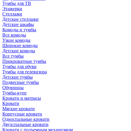
Тумбы для ТВ
Этажерки
Стеллажи
Детские стеллажи
Детские шкафы
Комоды и тумбы
Все комоды
Узкие комоды
Широкие комоды
Детские комоды
Все тумбы
Прикроватные тумбы
Тумбы для обуви
Тумбы для телевизора
Детские тумбы
Подвесные тумбы
Обувницы
Тумбы-купе
Кровати и матрасы
Кровати
Мягкие кровати
Корпусные кровати
Односпальные кровати
Двухспальные кровати
Кровати с подъемным механизмом