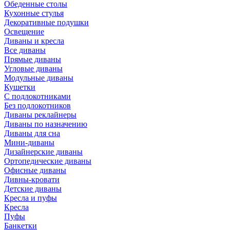
Обеденные столы
Кухонные стулья
Декоративные подушки
Освещение
Диваны и кресла
Все диваны
Прямые диваны
Угловые диваны
Модульные диваны
Кушетки
С подлокотниками
Без подлокотников
Диваны реклайнеры
Диваны по назначению
Диваны для сна
Мини-диваны
Дизайнерские диваны
Ортопедические диваны
Офисные диваны
Дивны-кровати
Детские диваны
Кресла и пуфы
Кресла
Пуфы
Банкетки