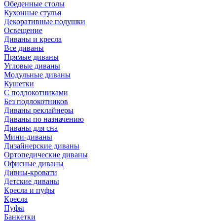
Обеденные столы
Кухонные стулья
Декоративные подушки
Освещение
Диваны и кресла
Все диваны
Прямые диваны
Угловые диваны
Модульные диваны
Кушетки
С подлокотниками
Без подлокотников
Диваны реклайнеры
Диваны по назначению
Диваны для сна
Мини-диваны
Дизайнерские диваны
Ортопедические диваны
Офисные диваны
Дивны-кровати
Детские диваны
Кресла и пуфы
Кресла
Пуфы
Банкетки