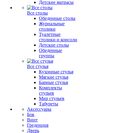
Детские матрасы
Все столы
Обеденные столы
Журнальные
столики
Туалетные
столики и консоли
Детские столы
Обеденные
группы
Все стулья
Кухонные стулья
Мягкие стулья
Барные стулья
Комплекты
стульев
Мир стульев
Табуреты
Аксессуары
Бок
Винт
Греденция
Дверь