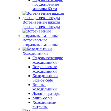
посудомоечные
машины 60 см
Встраиваемые шкафы
для подогрева посуды
Встраиваемые
стиральные машины
Холодильники
Отдельностоящие
холодильники
Встраиваемые
холодильники
Холодильники
Side-by-Side
Винные
холодильники
Льдогенераторы
Мини-бары
Холодильные
витрины