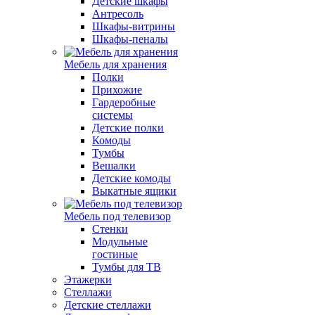
Детские шкафы
Антресоль
Шкафы-витрины
Шкафы-пеналы
Мебель для хранения
Полки
Прихожие
Гардеробные
системы
Детские полки
Комоды
Тумбы
Вешалки
Детские комоды
Выкатные ящики
Мебель под телевизор
Стенки
Модульные
гостиные
Тумбы для ТВ
Этажерки
Стеллажи
Детские стеллажи