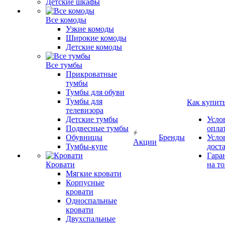
Детские шкафы
Все комоды
Узкие комоды
Широкие комоды
Детские комоды
Все тумбы
Прикроватные
тумбы
Тумбы для обуви
Тумбы для
Как купит
телевизора
Детские тумбы
Усло
Подвесные тумбы
опла
Обувницы
Бренды
Усло
Акции
Тумбы-купе
дост
Гара
Кровати
на т
Мягкие кровати
Корпусные
кровати
Односпальные
кровати
Двухспальные