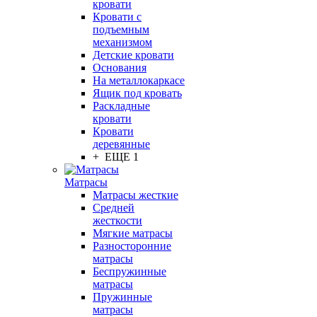
кровати
Кровати с
подъемным
механизмом
Детские кровати
Основания
На металлокаркасе
Ящик под кровать
Раскладные
кровати
Кровати
деревянные
+ ЕЩЕ 1
Матрасы
Матрасы жесткие
Средней
жесткости
Мягкие матрасы
Разносторонние
матрасы
Беспружинные
матрасы
Пружинные
матрасы