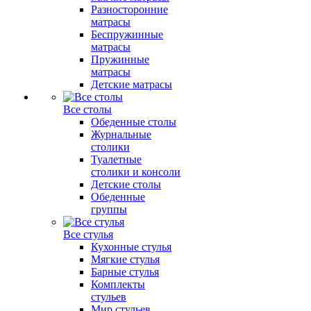
Разносторонние
матрасы
Беспружинные
матрасы
Пружинные
матрасы
Детские матрасы
Все столы
Обеденные столы
Журнальные
столики
Туалетные
столики и консоли
Детские столы
Обеденные
группы
Все стулья
Кухонные стулья
Мягкие стулья
Барные стулья
Комплекты
стульев
Мир стульев