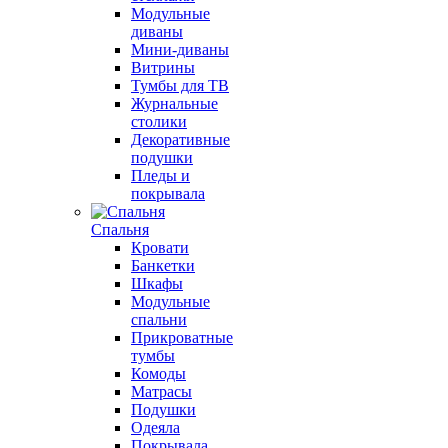
Модульные
диваны
Мини-диваны
Витрины
Тумбы для ТВ
Журнальные
столики
Декоративные
подушки
Пледы и
покрывала
Спальня
Кровати
Банкетки
Шкафы
Модульные
спальни
Прикроватные
тумбы
Комоды
Матрасы
Подушки
Одеяла
Покрывала