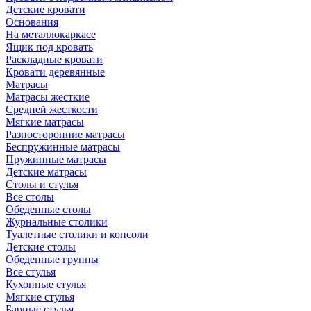
Детские кровати
Основания
На металлокаркасе
Ящик под кровать
Раскладные кровати
Кровати деревянные
Матрасы
Матрасы жесткие
Средней жесткости
Мягкие матрасы
Разносторонние матрасы
Беспружинные матрасы
Пружинные матрасы
Детские матрасы
Столы и стулья
Все столы
Обеденные столы
Журнальные столики
Туалетные столики и консоли
Детские столы
Обеденные группы
Все стулья
Кухонные стулья
Мягкие стулья
Барные стулья