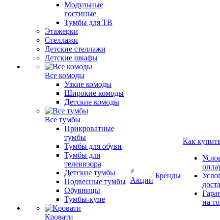
Модульные
гостиные
Тумбы для ТВ
Этажерки
Стеллажи
Детские стеллажи
Детские шкафы
Все комоды
Узкие комоды
Широкие комоды
Детские комоды
Все тумбы
Прикроватные
тумбы
Как купит
Тумбы для обуви
Тумбы для
Усло
телевизора
опла
Детские тумбы
Бренды
Усло
Акции
Подвесные тумбы
дост
Обувницы
Гара
Тумбы-купе
на т
Кровати