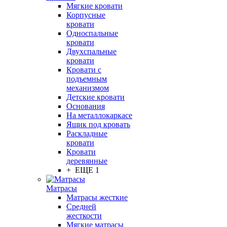
Мягкие кровати
Корпусные
кровати
Односпальные
кровати
Двухспальные
кровати
Кровати с
подъемным
механизмом
Детские кровати
Основания
На металлокаркасе
Ящик под кровать
Раскладные
кровати
Кровати
деревянные
+ ЕЩЕ 1
Матрасы
Матрасы жесткие
Средней
жесткости
Мягкие матрасы