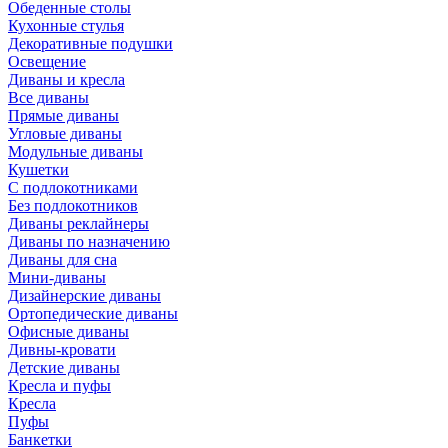
Обеденные столы
Кухонные стулья
Декоративные подушки
Освещение
Диваны и кресла
Все диваны
Прямые диваны
Угловые диваны
Модульные диваны
Кушетки
С подлокотниками
Без подлокотников
Диваны реклайнеры
Диваны по назначению
Диваны для сна
Мини-диваны
Дизайнерские диваны
Ортопедические диваны
Офисные диваны
Дивны-кровати
Детские диваны
Кресла и пуфы
Кресла
Пуфы
Банкетки