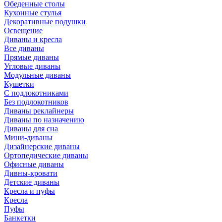
Обеденные столы
Кухонные стулья
Декоративные подушки
Освещение
Диваны и кресла
Все диваны
Прямые диваны
Угловые диваны
Модульные диваны
Кушетки
С подлокотниками
Без подлокотников
Диваны реклайнеры
Диваны по назначению
Диваны для сна
Мини-диваны
Дизайнерские диваны
Ортопедические диваны
Офисные диваны
Дивны-кровати
Детские диваны
Кресла и пуфы
Кресла
Пуфы
Банкетки