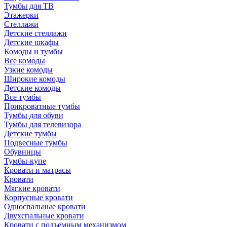
Тумбы для ТВ
Этажерки
Стеллажи
Детские стеллажи
Детские шкафы
Комоды и тумбы
Все комоды
Узкие комоды
Широкие комоды
Детские комоды
Все тумбы
Прикроватные тумбы
Тумбы для обуви
Тумбы для телевизора
Детские тумбы
Подвесные тумбы
Обувницы
Тумбы-купе
Кровати и матрасы
Кровати
Мягкие кровати
Корпусные кровати
Односпальные кровати
Двухспальные кровати
Кровати с подъемным механизмом