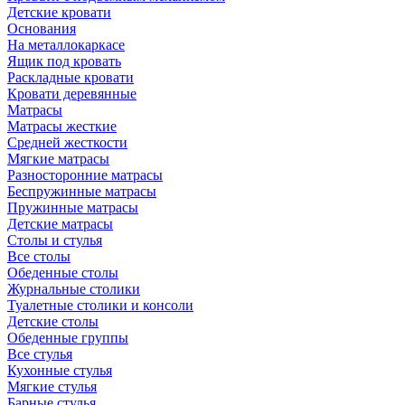
Детские кровати
Основания
На металлокаркасе
Ящик под кровать
Раскладные кровати
Кровати деревянные
Матрасы
Матрасы жесткие
Средней жесткости
Мягкие матрасы
Разносторонние матрасы
Беспружинные матрасы
Пружинные матрасы
Детские матрасы
Столы и стулья
Все столы
Обеденные столы
Журнальные столики
Туалетные столики и консоли
Детские столы
Обеденные группы
Все стулья
Кухонные стулья
Мягкие стулья
Барные стулья