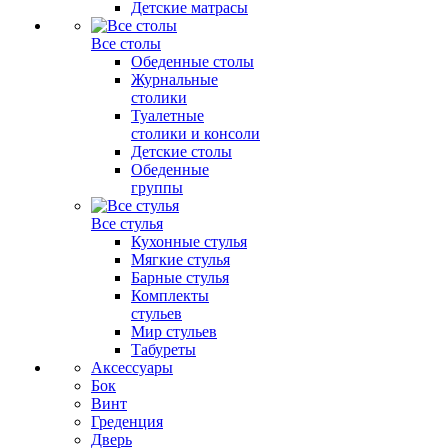
Детские матрасы
Все столы
Обеденные столы
Журнальные
столики
Туалетные
столики и консоли
Детские столы
Обеденные
группы
Все стулья
Кухонные стулья
Мягкие стулья
Барные стулья
Комплекты
стульев
Мир стульев
Табуреты
Аксессуары
Бок
Винт
Греденция
Дверь