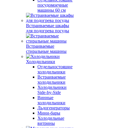
посудомоечные
машины 60 см
Встраиваемые шкафы
для подогрева посуды
Встраиваемые
стиральные машины
Холодильники
Отдельностоящие
холодильники
Встраиваемые
холодильники
Холодильники
Side-by-Side
Винные
холодильники
Льдогенераторы
Мини-бары
Холодильные
витрины