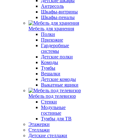
Детские шкафы
Антресоль
Шкафы-витрины
Шкафы-пеналы
Мебель для хранения
Полки
Прихожие
Гардеробные
системы
Детские полки
Комоды
Тумбы
Вешалки
Детские комоды
Выкатные ящики
Мебель под телевизор
Стенки
Модульные
гостиные
Тумбы для ТВ
Этажерки
Стеллажи
Детские стеллажи