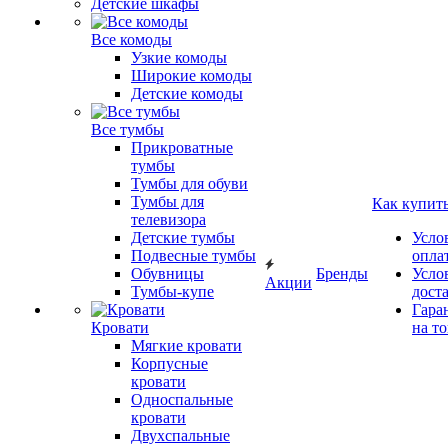
Детские шкафы
Все комоды
Узкие комоды
Широкие комоды
Детские комоды
Все тумбы
Прикроватные
тумбы
Тумбы для обуви
Тумбы для
Как купит
телевизора
Детские тумбы
Усло
Подвесные тумбы
опла
Обувницы
Бренды
Усло
Акции
Тумбы-купе
дост
Гара
Кровати
на т
Мягкие кровати
Корпусные
кровати
Односпальные
кровати
Двухспальные