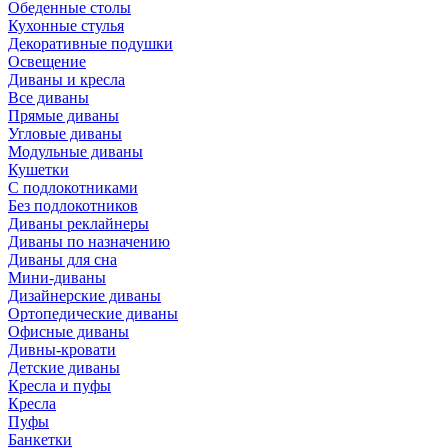
Обеденные столы
Кухонные стулья
Декоративные подушки
Освещение
Диваны и кресла
Все диваны
Прямые диваны
Угловые диваны
Модульные диваны
Кушетки
С подлокотниками
Без подлокотников
Диваны реклайнеры
Диваны по назначению
Диваны для сна
Мини-диваны
Дизайнерские диваны
Ортопедические диваны
Офисные диваны
Дивны-кровати
Детские диваны
Кресла и пуфы
Кресла
Пуфы
Банкетки