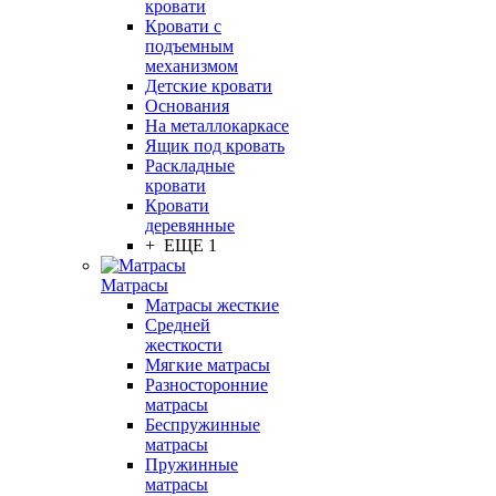
кровати
Кровати с
подъемным
механизмом
Детские кровати
Основания
На металлокаркасе
Ящик под кровать
Раскладные
кровати
Кровати
деревянные
+ ЕЩЕ 1
Матрасы
Матрасы жесткие
Средней
жесткости
Мягкие матрасы
Разносторонние
матрасы
Беспружинные
матрасы
Пружинные
матрасы