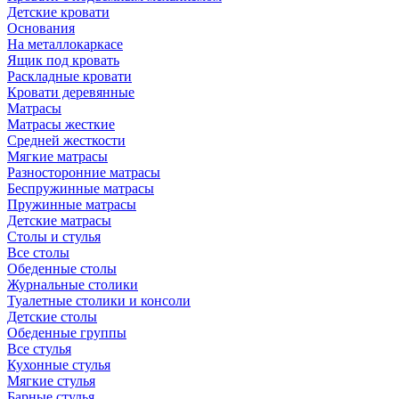
Детские кровати
Основания
На металлокаркасе
Ящик под кровать
Раскладные кровати
Кровати деревянные
Матрасы
Матрасы жесткие
Средней жесткости
Мягкие матрасы
Разносторонние матрасы
Беспружинные матрасы
Пружинные матрасы
Детские матрасы
Столы и стулья
Все столы
Обеденные столы
Журнальные столики
Туалетные столики и консоли
Детские столы
Обеденные группы
Все стулья
Кухонные стулья
Мягкие стулья
Барные стулья