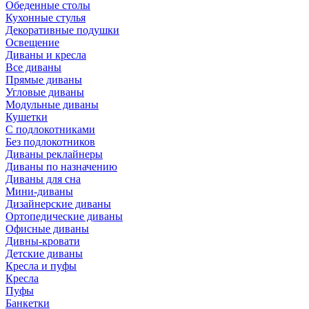
Обеденные столы
Кухонные стулья
Декоративные подушки
Освещение
Диваны и кресла
Все диваны
Прямые диваны
Угловые диваны
Модульные диваны
Кушетки
С подлокотниками
Без подлокотников
Диваны реклайнеры
Диваны по назначению
Диваны для сна
Мини-диваны
Дизайнерские диваны
Ортопедические диваны
Офисные диваны
Дивны-кровати
Детские диваны
Кресла и пуфы
Кресла
Пуфы
Банкетки