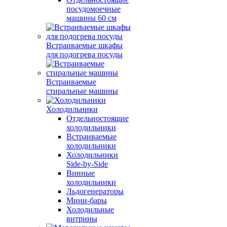
посудомоечные
машины 60 см
Встраиваемые шкафы
для подогрева посуды
Встраиваемые
стиральные машины
Холодильники
Отдельностоящие
холодильники
Встраиваемые
холодильники
Холодильники
Side-by-Side
Винные
холодильники
Льдогенераторы
Мини-бары
Холодильные
витрины