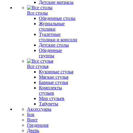
Детские матрасы
Все столы
Обеденные столы
Журнальные
столики
Туалетные
столики и консоли
Детские столы
Обеденные
группы
Все стулья
Кухонные стулья
Мягкие стулья
Барные стулья
Комплекты
стульев
Мир стульев
Табуреты
Аксессуары
Бок
Винт
Греденция
Дверь