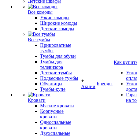
Детские шкафы
Все комоды
Узкие комоды
Широкие комоды
Детские комоды
Все тумбы
Прикроватные
тумбы
Тумбы для обуви
Тумбы для
Как купит
телевизора
Детские тумбы
Усло
Подвесные тумбы
опла
Обувницы
Бренды
Усло
Акции
Тумбы-купе
дост
Гара
Кровати
на т
Мягкие кровати
Корпусные
кровати
Односпальные
кровати
Двухспальные