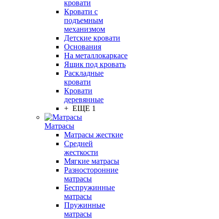
кровати
Кровати с
подъемным
механизмом
Детские кровати
Основания
На металлокаркасе
Ящик под кровать
Раскладные
кровати
Кровати
деревянные
+ ЕЩЕ 1
Матрасы
Матрасы жесткие
Средней
жесткости
Мягкие матрасы
Разносторонние
матрасы
Беспружинные
матрасы
Пружинные
матрасы