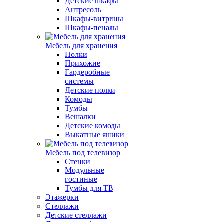
Детские шкафы
Антресоль
Шкафы-витрины
Шкафы-пеналы
Мебель для хранения
Полки
Прихожие
Гардеробные
системы
Детские полки
Комоды
Тумбы
Вешалки
Детские комоды
Выкатные ящики
Мебель под телевизор
Стенки
Модульные
гостиные
Тумбы для ТВ
Этажерки
Стеллажи
Детские стеллажи