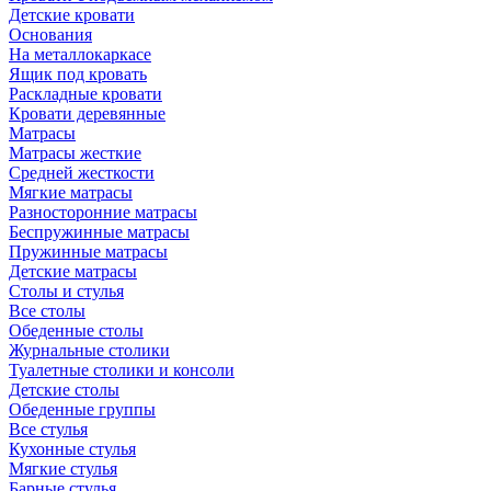
Детские кровати
Основания
На металлокаркасе
Ящик под кровать
Раскладные кровати
Кровати деревянные
Матрасы
Матрасы жесткие
Средней жесткости
Мягкие матрасы
Разносторонние матрасы
Беспружинные матрасы
Пружинные матрасы
Детские матрасы
Столы и стулья
Все столы
Обеденные столы
Журнальные столики
Туалетные столики и консоли
Детские столы
Обеденные группы
Все стулья
Кухонные стулья
Мягкие стулья
Барные стулья