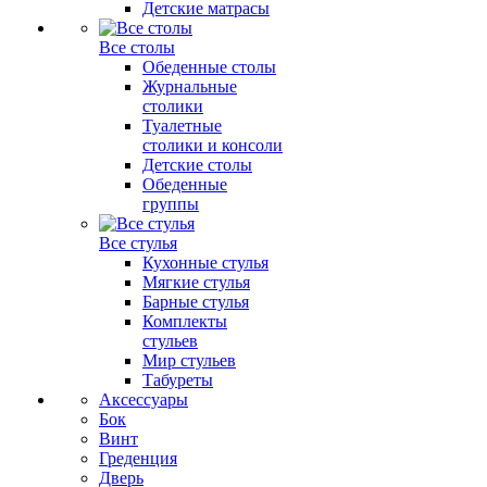
Детские матрасы
Все столы
Обеденные столы
Журнальные
столики
Туалетные
столики и консоли
Детские столы
Обеденные
группы
Все стулья
Кухонные стулья
Мягкие стулья
Барные стулья
Комплекты
стульев
Мир стульев
Табуреты
Аксессуары
Бок
Винт
Греденция
Дверь