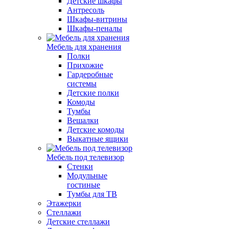
Детские шкафы
Антресоль
Шкафы-витрины
Шкафы-пеналы
Мебель для хранения
Полки
Прихожие
Гардеробные
системы
Детские полки
Комоды
Тумбы
Вешалки
Детские комоды
Выкатные ящики
Мебель под телевизор
Стенки
Модульные
гостиные
Тумбы для ТВ
Этажерки
Стеллажи
Детские стеллажи