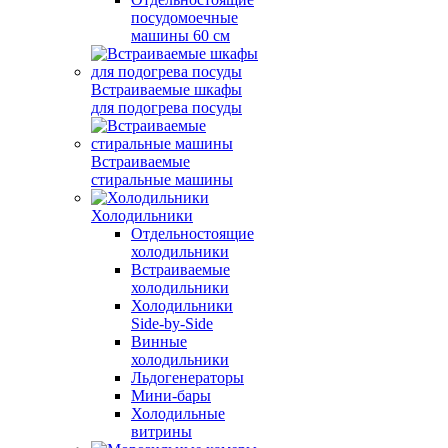
посудомоечные
машины 60 см
Встраиваемые шкафы
для подогрева посуды
Встраиваемые
стиральные машины
Холодильники
Отдельностоящие
холодильники
Встраиваемые
холодильники
Холодильники
Side-by-Side
Винные
холодильники
Льдогенераторы
Мини-бары
Холодильные
витрины