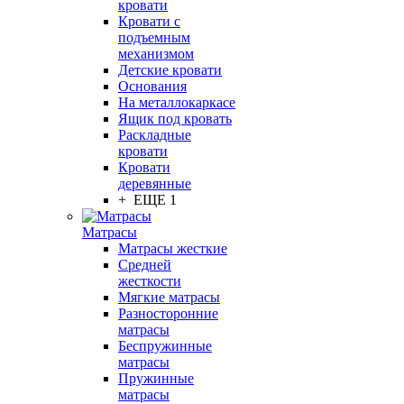
кровати
Кровати с
подъемным
механизмом
Детские кровати
Основания
На металлокаркасе
Ящик под кровать
Раскладные
кровати
Кровати
деревянные
+ ЕЩЕ 1
Матрасы
Матрасы жесткие
Средней
жесткости
Мягкие матрасы
Разносторонние
матрасы
Беспружинные
матрасы
Пружинные
матрасы