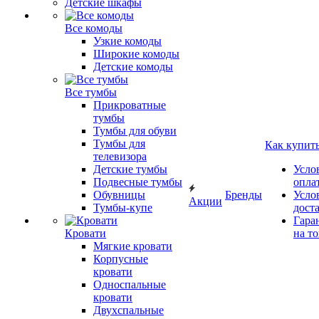
Детские шкафы
Все комоды
Узкие комоды
Широкие комоды
Детские комоды
Все тумбы
Прикроватные
тумбы
Тумбы для обуви
Тумбы для
Как купит
телевизора
Детские тумбы
Усло
Подвесные тумбы
опла
Обувницы
Бренды
Усло
Акции
Тумбы-купе
дост
Гара
Кровати
на т
Мягкие кровати
Корпусные
кровати
Односпальные
кровати
Двухспальные