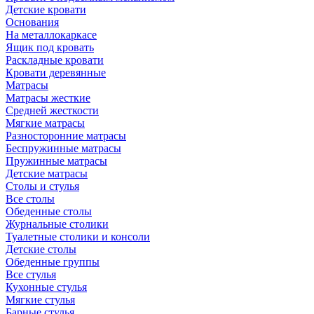
Детские кровати
Основания
На металлокаркасе
Ящик под кровать
Раскладные кровати
Кровати деревянные
Матрасы
Матрасы жесткие
Средней жесткости
Мягкие матрасы
Разносторонние матрасы
Беспружинные матрасы
Пружинные матрасы
Детские матрасы
Столы и стулья
Все столы
Обеденные столы
Журнальные столики
Туалетные столики и консоли
Детские столы
Обеденные группы
Все стулья
Кухонные стулья
Мягкие стулья
Барные стулья