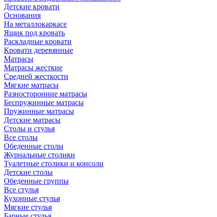
Детские кровати
Основания
На металлокаркасе
Ящик под кровать
Раскладные кровати
Кровати деревянные
Матрасы
Матрасы жесткие
Средней жесткости
Мягкие матрасы
Разносторонние матрасы
Беспружинные матрасы
Пружинные матрасы
Детские матрасы
Столы и стулья
Все столы
Обеденные столы
Журнальные столики
Туалетные столики и консоли
Детские столы
Обеденные группы
Все стулья
Кухонные стулья
Мягкие стулья
Барные стулья