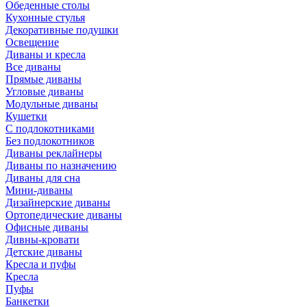
Обеденные столы
Кухонные стулья
Декоративные подушки
Освещение
Диваны и кресла
Все диваны
Прямые диваны
Угловые диваны
Модульные диваны
Кушетки
С подлокотниками
Без подлокотников
Диваны реклайнеры
Диваны по назначению
Диваны для сна
Мини-диваны
Дизайнерские диваны
Ортопедические диваны
Офисные диваны
Дивны-кровати
Детские диваны
Кресла и пуфы
Кресла
Пуфы
Банкетки