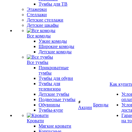
Тумбы для ТВ
Этажерки
Стеллажи
Детские стеллажи
Детские шкафы
Все комоды
Узкие комоды
Широкие комоды
Детские комоды
Все тумбы
Прикроватные
тумбы
Тумбы для обуви
Тумбы для
Как купит
телевизора
Детские тумбы
Усло
Подвесные тумбы
опла
Обувницы
Бренды
Усло
Акции
Тумбы-купе
дост
Гара
Кровати
на т
Мягкие кровати
Корпусные