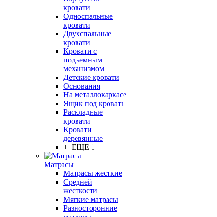
кровати
Односпальные
кровати
Двухспальные
кровати
Кровати с
подъемным
механизмом
Детские кровати
Основания
На металлокаркасе
Ящик под кровать
Раскладные
кровати
Кровати
деревянные
+ ЕЩЕ 1
Матрасы
Матрасы жесткие
Средней
жесткости
Мягкие матрасы
Разносторонние
матрасы