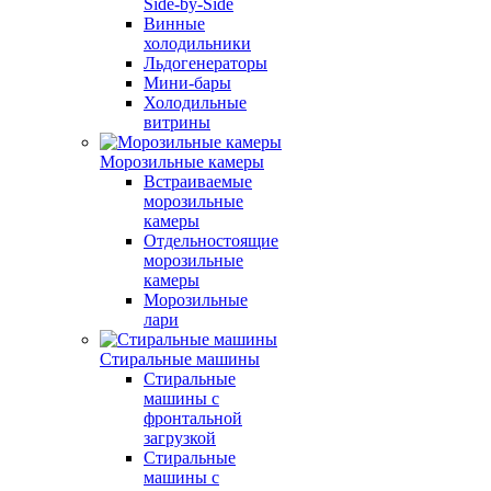
Side-by-Side
Винные
холодильники
Льдогенераторы
Мини-бары
Холодильные
витрины
Морозильные камеры
Встраиваемые
морозильные
камеры
Отдельностоящие
морозильные
камеры
Морозильные
лари
Стиральные машины
Стиральные
машины с
фронтальной
загрузкой
Стиральные
машины с