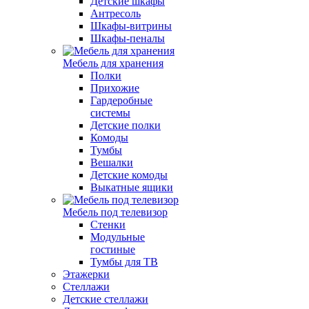
Детские шкафы
Антресоль
Шкафы-витрины
Шкафы-пеналы
Мебель для хранения
Полки
Прихожие
Гардеробные
системы
Детские полки
Комоды
Тумбы
Вешалки
Детские комоды
Выкатные ящики
Мебель под телевизор
Стенки
Модульные
гостиные
Тумбы для ТВ
Этажерки
Стеллажи
Детские стеллажи