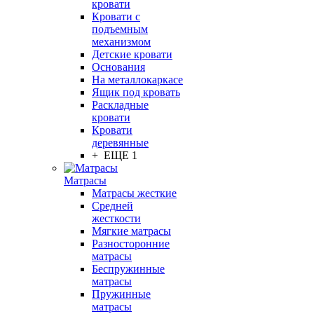
кровати
Кровати с
подъемным
механизмом
Детские кровати
Основания
На металлокаркасе
Ящик под кровать
Раскладные
кровати
Кровати
деревянные
+ ЕЩЕ 1
Матрасы
Матрасы жесткие
Средней
жесткости
Мягкие матрасы
Разносторонние
матрасы
Беспружинные
матрасы
Пружинные
матрасы