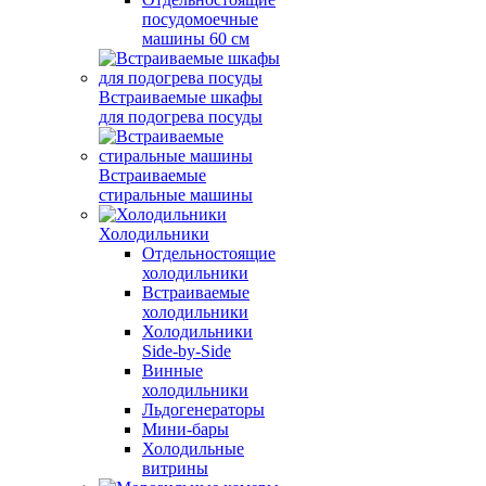
посудомоечные
машины 60 см
Встраиваемые шкафы
для подогрева посуды
Встраиваемые
стиральные машины
Холодильники
Отдельностоящие
холодильники
Встраиваемые
холодильники
Холодильники
Side-by-Side
Винные
холодильники
Льдогенераторы
Мини-бары
Холодильные
витрины