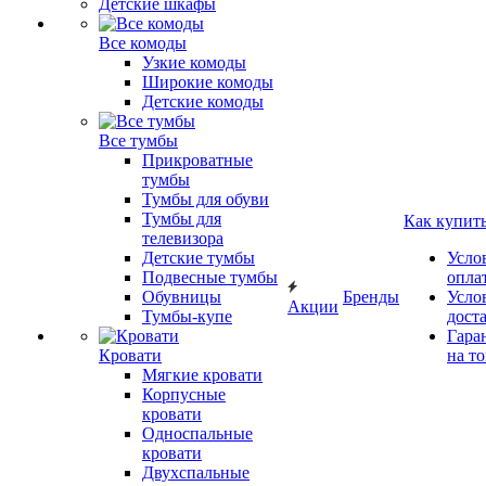
Детские шкафы
Все комоды
Узкие комоды
Широкие комоды
Детские комоды
Все тумбы
Прикроватные
тумбы
Тумбы для обуви
Тумбы для
Как купит
телевизора
Детские тумбы
Усло
Подвесные тумбы
опла
Обувницы
Бренды
Усло
Акции
Тумбы-купе
дост
Гара
Кровати
на т
Мягкие кровати
Корпусные
кровати
Односпальные
кровати
Двухспальные