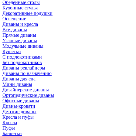
Обеденные столы
Кухонные стулья
Декоративные подушки
Освещение
Диваны и кресла
Все диваны
Прямые диваны
Угловые диваны
Модульные диваны
Кушетки
С подлокотниками
Без подлокотников
Диваны реклайнеры
Диваны по назначению
Диваны для сна
Мини-диваны
Дизайнерские диваны
Ортопедические диваны
Офисные диваны
Дивны-кровати
Детские диваны
Кресла и пуфы
Кресла
Пуфы
Банкетки