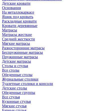
Детские кровати
Основания
На металлокаркасе
Ящик под кровать
Раскладные кровати
Кровати деревянные
Матрасы
Матрасы жесткие
Средней жесткости
Мягкие матрасы
Разносторонние матрасы
Беспружинные матрасы
Пружинные матрасы
Детские матрасы
Столы и стулья
Все столы
Обеденные столы
Журнальные столики
Туалетные столики и консоли
Детские столы
Обеденные группы
Все стулья
Кухонные стулья
Мягкие стулья
Барные стулья