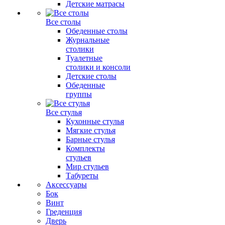
Детские матрасы
Все столы
Обеденные столы
Журнальные
столики
Туалетные
столики и консоли
Детские столы
Обеденные
группы
Все стулья
Кухонные стулья
Мягкие стулья
Барные стулья
Комплекты
стульев
Мир стульев
Табуреты
Аксессуары
Бок
Винт
Греденция
Дверь