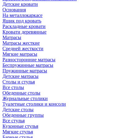
Детские кровати
Основания
На металлокаркасе
Ящик под кровать
Раскладные кровати
Кровати деревянные
Матрасы
Матрасы жесткие
Средней жесткости
Мягкие матрасы
Разносторонние матрасы
Беспружинные матрасы
Пружинные матрасы
Детские матрасы
Столы и стулья
Все столы
Обеденные столы
Журнальные столики
Туалетные столики и консоли
Детские столы
Обеденные группы
Все стулья
Кухонные стулья
Мягкие стулья
Барные стулья