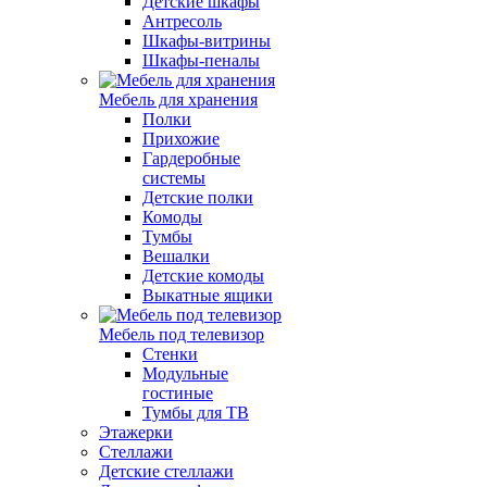
Детские шкафы
Антресоль
Шкафы-витрины
Шкафы-пеналы
Мебель для хранения
Полки
Прихожие
Гардеробные
системы
Детские полки
Комоды
Тумбы
Вешалки
Детские комоды
Выкатные ящики
Мебель под телевизор
Стенки
Модульные
гостиные
Тумбы для ТВ
Этажерки
Стеллажи
Детские стеллажи