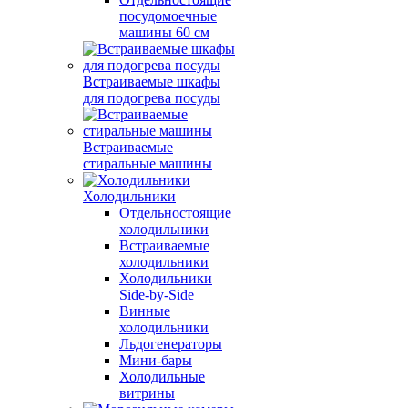
посудомоечные
машины 60 см
Встраиваемые шкафы
для подогрева посуды
Встраиваемые
стиральные машины
Холодильники
Отдельностоящие
холодильники
Встраиваемые
холодильники
Холодильники
Side-by-Side
Винные
холодильники
Льдогенераторы
Мини-бары
Холодильные
витрины