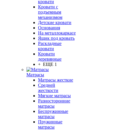
кровати
Кровати с
подъемным
механизмом
Детские кровати
Основания
На металлокаркасе
Ящик под кровать
Раскладные
кровати
Кровати
деревянные
+ ЕЩЕ 1
Матрасы
Матрасы жесткие
Средней
жесткости
Мягкие матрасы
Разносторонние
матрасы
Беспружинные
матрасы
Пружинные
матрасы