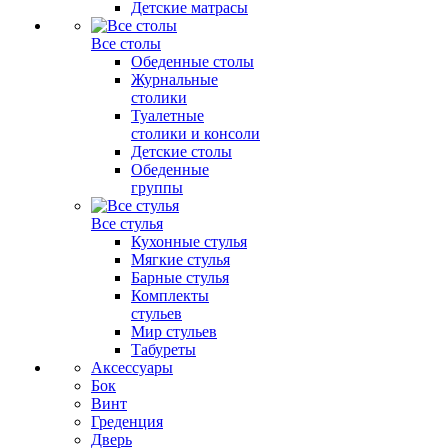
Детские матрасы
Все столы
Обеденные столы
Журнальные
столики
Туалетные
столики и консоли
Детские столы
Обеденные
группы
Все стулья
Кухонные стулья
Мягкие стулья
Барные стулья
Комплекты
стульев
Мир стульев
Табуреты
Аксессуары
Бок
Винт
Греденция
Дверь