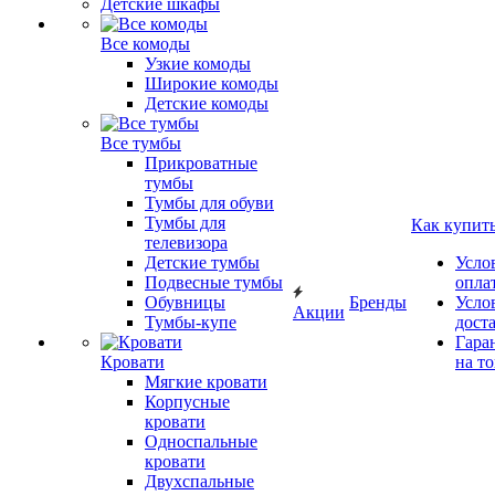
Детские шкафы
Все комоды
Узкие комоды
Широкие комоды
Детские комоды
Все тумбы
Прикроватные
тумбы
Тумбы для обуви
Тумбы для
Как купит
телевизора
Детские тумбы
Усло
Подвесные тумбы
опла
Обувницы
Бренды
Усло
Акции
Тумбы-купе
дост
Гара
Кровати
на т
Мягкие кровати
Корпусные
кровати
Односпальные
кровати
Двухспальные