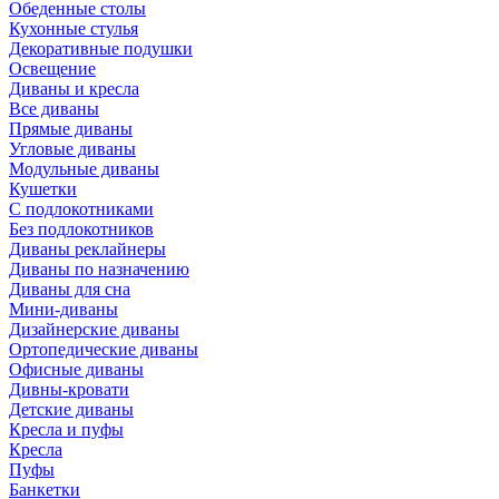
Обеденные столы
Кухонные стулья
Декоративные подушки
Освещение
Диваны и кресла
Все диваны
Прямые диваны
Угловые диваны
Модульные диваны
Кушетки
С подлокотниками
Без подлокотников
Диваны реклайнеры
Диваны по назначению
Диваны для сна
Мини-диваны
Дизайнерские диваны
Ортопедические диваны
Офисные диваны
Дивны-кровати
Детские диваны
Кресла и пуфы
Кресла
Пуфы
Банкетки