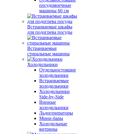
посудомоечные
машины 60 см
Встраиваемые шкафы
для подогрева посуды
Встраиваемые
стиральные машины
Холодильники
Отдельностоящие
холодильники
Встраиваемые
холодильники
Холодильники
Side-by-Side
Винные
холодильники
Льдогенераторы
Мини-бары
Холодильные
витрины