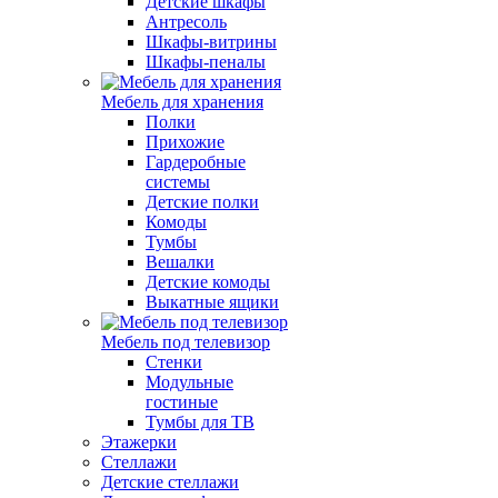
Детские шкафы
Антресоль
Шкафы-витрины
Шкафы-пеналы
Мебель для хранения
Полки
Прихожие
Гардеробные
системы
Детские полки
Комоды
Тумбы
Вешалки
Детские комоды
Выкатные ящики
Мебель под телевизор
Стенки
Модульные
гостиные
Тумбы для ТВ
Этажерки
Стеллажи
Детские стеллажи