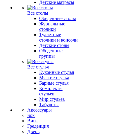
Детские матрасы
Все столы
Обеденные столы
Журнальные
столики
Туалетные
столики и консоли
Детские столы
Обеденные
группы
Все стулья
Кухонные стулья
Мягкие стулья
Барные стулья
Комплекты
стульев
Мир стульев
Табуреты
Аксессуары
Бок
Винт
Греденция
Дверь