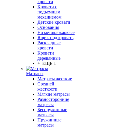
кровати
Кровати с
подъемным
механизмом
Детские кровати
Основания
На металлокаркасе
Ящик под кровать
Раскладные
кровати
Кровати
деревянные
+ ЕЩЕ 1
Матрасы
Матрасы жесткие
Средней
жесткости
Мягкие матрасы
Разносторонние
матрасы
Беспружинные
матрасы
Пружинные
матрасы