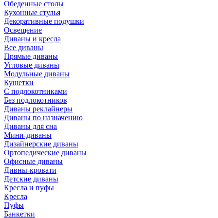
Обеденные столы
Кухонные стулья
Декоративные подушки
Освещение
Диваны и кресла
Все диваны
Прямые диваны
Угловые диваны
Модульные диваны
Кушетки
С подлокотниками
Без подлокотников
Диваны реклайнеры
Диваны по назначению
Диваны для сна
Мини-диваны
Дизайнерские диваны
Ортопедические диваны
Офисные диваны
Дивны-кровати
Детские диваны
Кресла и пуфы
Кресла
Пуфы
Банкетки