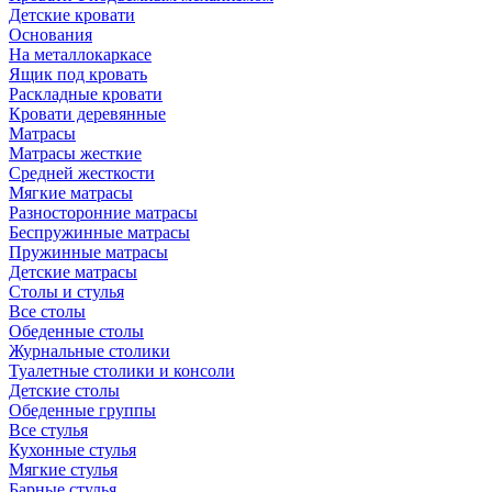
Детские кровати
Основания
На металлокаркасе
Ящик под кровать
Раскладные кровати
Кровати деревянные
Матрасы
Матрасы жесткие
Средней жесткости
Мягкие матрасы
Разносторонние матрасы
Беспружинные матрасы
Пружинные матрасы
Детские матрасы
Столы и стулья
Все столы
Обеденные столы
Журнальные столики
Туалетные столики и консоли
Детские столы
Обеденные группы
Все стулья
Кухонные стулья
Мягкие стулья
Барные стулья