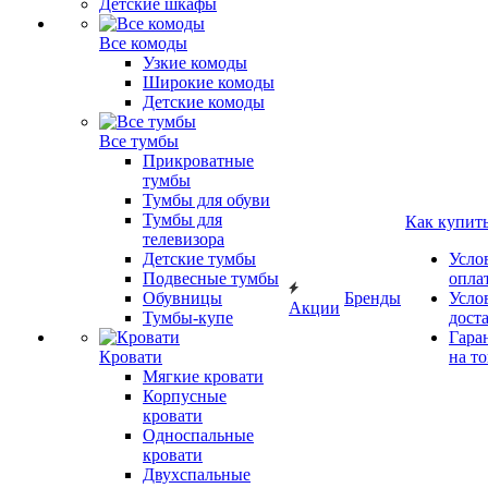
Детские шкафы
Все комоды
Узкие комоды
Широкие комоды
Детские комоды
Все тумбы
Прикроватные
тумбы
Тумбы для обуви
Тумбы для
Как купит
телевизора
Детские тумбы
Усло
Подвесные тумбы
опла
Обувницы
Бренды
Усло
Акции
Тумбы-купе
дост
Гара
Кровати
на т
Мягкие кровати
Корпусные
кровати
Односпальные
кровати
Двухспальные