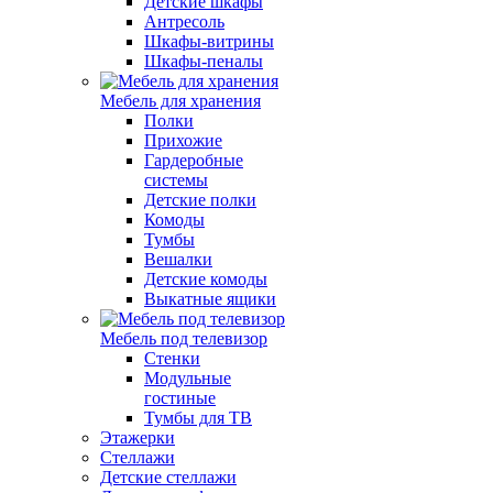
Детские шкафы
Антресоль
Шкафы-витрины
Шкафы-пеналы
Мебель для хранения
Полки
Прихожие
Гардеробные
системы
Детские полки
Комоды
Тумбы
Вешалки
Детские комоды
Выкатные ящики
Мебель под телевизор
Стенки
Модульные
гостиные
Тумбы для ТВ
Этажерки
Стеллажи
Детские стеллажи