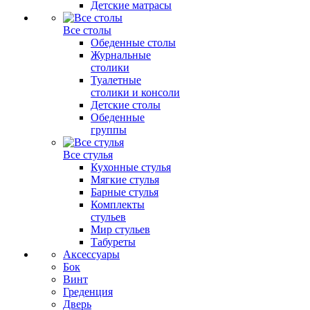
Детские матрасы
Все столы
Обеденные столы
Журнальные
столики
Туалетные
столики и консоли
Детские столы
Обеденные
группы
Все стулья
Кухонные стулья
Мягкие стулья
Барные стулья
Комплекты
стульев
Мир стульев
Табуреты
Аксессуары
Бок
Винт
Греденция
Дверь