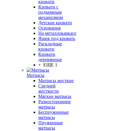
кровати
Кровати с
подъемным
механизмом
Детские кровати
Основания
На металлокаркасе
Ящик под кровать
Раскладные
кровати
Кровати
деревянные
+ ЕЩЕ 1
Матрасы
Матрасы жесткие
Средней
жесткости
Мягкие матрасы
Разносторонние
матрасы
Беспружинные
матрасы
Пружинные
матрасы