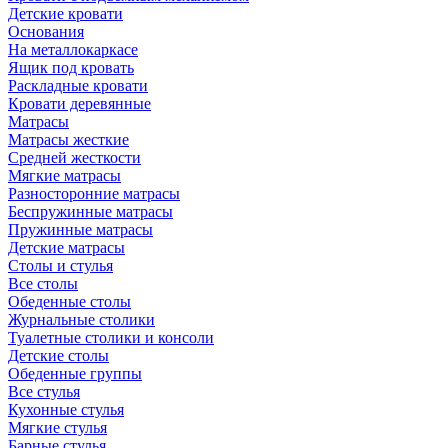
Детские кровати
Основания
На металлокаркасе
Ящик под кровать
Раскладные кровати
Кровати деревянные
Матрасы
Матрасы жесткие
Средней жесткости
Мягкие матрасы
Разносторонние матрасы
Беспружинные матрасы
Пружинные матрасы
Детские матрасы
Столы и стулья
Все столы
Обеденные столы
Журнальные столики
Туалетные столики и консоли
Детские столы
Обеденные группы
Все стулья
Кухонные стулья
Мягкие стулья
Барные стулья