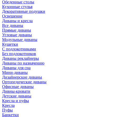
Обеденные столы
Кухонные стулья
Декоративные подушки
Освещение
Диваны и кресла
Все диваны
Прямые диваны
Угловые диваны
Модульные диваны
Кушетки
С подлокотниками
Без подлокотников
Диваны реклайнеры
Диваны по назначению
Диваны для сна
Мини-диваны
Дизайнерские диваны
Ортопедические диваны
Офисные диваны
Дивны-кровати
Детские диваны
Кресла и пуфы
Кресла
Пуфы
Банкетки