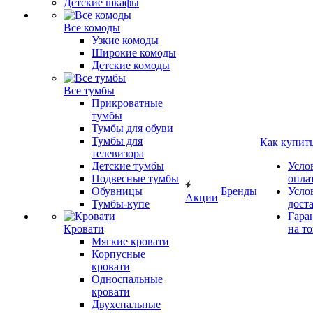
Детские шкафы
Все комоды
Узкие комоды
Широкие комоды
Детские комоды
Все тумбы
Прикроватные
тумбы
Тумбы для обуви
Тумбы для
Как купит
телевизора
Детские тумбы
Усло
Подвесные тумбы
опла
Обувницы
Бренды
Усло
Акции
Тумбы-купе
дост
Гара
Кровати
на т
Мягкие кровати
Корпусные
кровати
Односпальные
кровати
Двухспальные