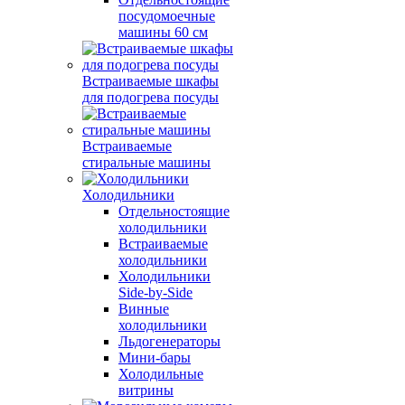
посудомоечные
машины 60 см
Встраиваемые шкафы
для подогрева посуды
Встраиваемые
стиральные машины
Холодильники
Отдельностоящие
холодильники
Встраиваемые
холодильники
Холодильники
Side-by-Side
Винные
холодильники
Льдогенераторы
Мини-бары
Холодильные
витрины