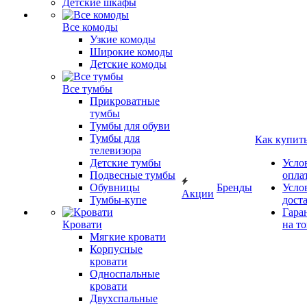
Детские шкафы
Все комоды
Узкие комоды
Широкие комоды
Детские комоды
Все тумбы
Прикроватные
тумбы
Тумбы для обуви
Тумбы для
Как купит
телевизора
Детские тумбы
Усло
Подвесные тумбы
опла
Обувницы
Бренды
Усло
Акции
Тумбы-купе
дост
Гара
Кровати
на т
Мягкие кровати
Корпусные
кровати
Односпальные
кровати
Двухспальные