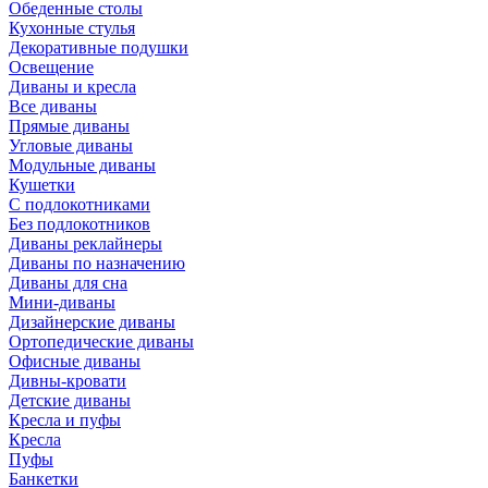
Обеденные столы
Кухонные стулья
Декоративные подушки
Освещение
Диваны и кресла
Все диваны
Прямые диваны
Угловые диваны
Модульные диваны
Кушетки
С подлокотниками
Без подлокотников
Диваны реклайнеры
Диваны по назначению
Диваны для сна
Мини-диваны
Дизайнерские диваны
Ортопедические диваны
Офисные диваны
Дивны-кровати
Детские диваны
Кресла и пуфы
Кресла
Пуфы
Банкетки