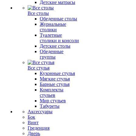
Детские матрасы
Все столы
Обеденные столы
Журнальные
столики
Туалетные
столики и консоли
Детские столы
Обеденные
группы
Все стулья
Кухонные стулья
Мягкие стулья
Барные стулья
Комплекты
стульев
Мир стульев
Табуреты
Аксессуары
Бок
Винт
Греденция
Дверь