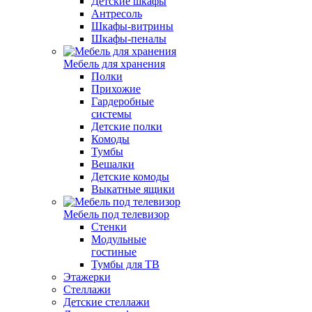
Детские шкафы
Антресоль
Шкафы-витрины
Шкафы-пеналы
Мебель для хранения
Полки
Прихожие
Гардеробные
системы
Детские полки
Комоды
Тумбы
Вешалки
Детские комоды
Выкатные ящики
Мебель под телевизор
Стенки
Модульные
гостиные
Тумбы для ТВ
Этажерки
Стеллажи
Детские стеллажи