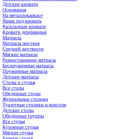
Детские кровати
Основания
На металлокаркасе
Ящик под кровать
Раскладные кровати
Кровати деревянные
Матрасы
Матрасы жесткие
Средней жесткости
Мягкие матрасы
Разносторонние матрасы
Беспружинные матрасы
Пружинные матрасы
Детские матрасы
Столы и стулья
Все столы
Обеденные столы
Журнальные столики
Туалетные столики и консоли
Детские столы
Обеденные группы
Все стулья
Кухонные стулья
Мягкие стулья
Барные стулья