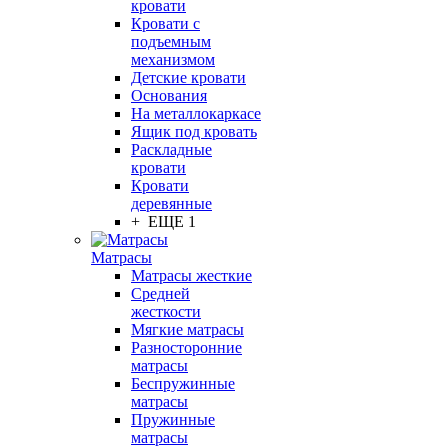
кровати
Кровати с
подъемным
механизмом
Детские кровати
Основания
На металлокаркасе
Ящик под кровать
Раскладные
кровати
Кровати
деревянные
+ ЕЩЕ 1
Матрасы
Матрасы жесткие
Средней
жесткости
Мягкие матрасы
Разносторонние
матрасы
Беспружинные
матрасы
Пружинные
матрасы