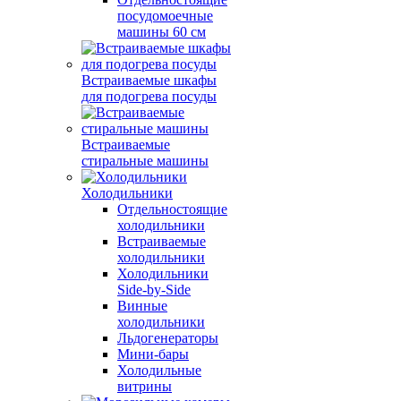
посудомоечные
машины 60 см
Встраиваемые шкафы
для подогрева посуды
Встраиваемые
стиральные машины
Холодильники
Отдельностоящие
холодильники
Встраиваемые
холодильники
Холодильники
Side-by-Side
Винные
холодильники
Льдогенераторы
Мини-бары
Холодильные
витрины