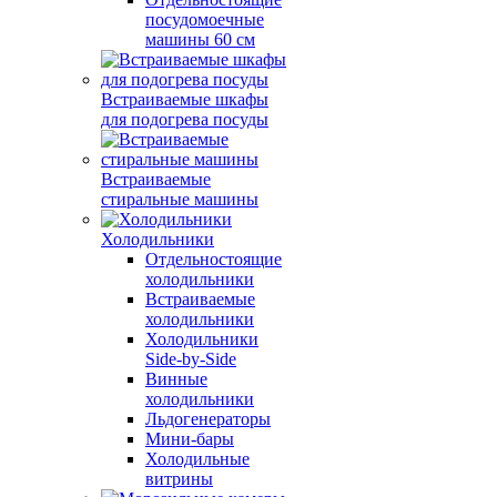
посудомоечные
машины 60 см
Встраиваемые шкафы
для подогрева посуды
Встраиваемые
стиральные машины
Холодильники
Отдельностоящие
холодильники
Встраиваемые
холодильники
Холодильники
Side-by-Side
Винные
холодильники
Льдогенераторы
Мини-бары
Холодильные
витрины