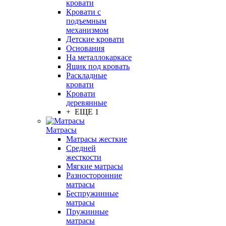
кровати
Кровати с
подъемным
механизмом
Детские кровати
Основания
На металлокаркасе
Ящик под кровать
Раскладные
кровати
Кровати
деревянные
+ ЕЩЕ 1
Матрасы
Матрасы жесткие
Средней
жесткости
Мягкие матрасы
Разносторонние
матрасы
Беспружинные
матрасы
Пружинные
матрасы