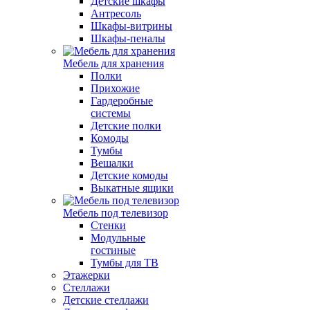
Детские шкафы
Антресоль
Шкафы-витрины
Шкафы-пеналы
Мебель для хранения
Полки
Прихожие
Гардеробные
системы
Детские полки
Комоды
Тумбы
Вешалки
Детские комоды
Выкатные ящики
Мебель под телевизор
Стенки
Модульные
гостиные
Тумбы для ТВ
Этажерки
Стеллажи
Детские стеллажи