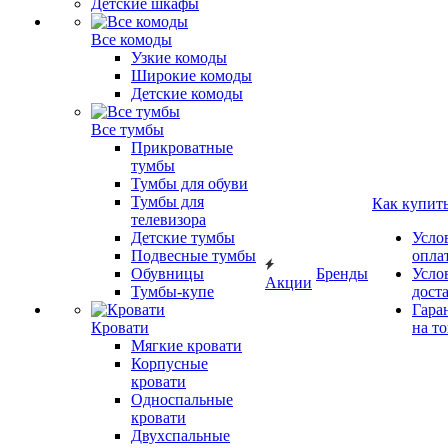
Детские шкафы
Все комоды
Узкие комоды
Широкие комоды
Детские комоды
Все тумбы
Прикроватные
тумбы
Тумбы для обуви
Тумбы для
Как купит
телевизора
Детские тумбы
Усло
Подвесные тумбы
опла
Обувницы
Бренды
Усло
Акции
Тумбы-купе
дост
Гара
Кровати
на т
Мягкие кровати
Корпусные
кровати
Односпальные
кровати
Двухспальные