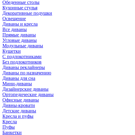
Обеденные столы
Кухонные стулья
Декоративные подушки
Освещение
Диваны и кресла
Все диваны
Прямые диваны
Угловые диваны
Модульные диваны
Кушетки
С подлокотниками
Без подлокотников
Диваны реклайнеры
Диваны по назначению
Диваны для сна
Мини-диваны
Дизайнерские диваны
Ортопедические диваны
Офисные диваны
Дивны-кровати
Детские диваны
Кресла и пуфы
Кресла
Пуфы
Банкетки