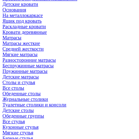
Детские кровати
Основания
На металлокаркасе
Ящик под кровать
Раскладные кровати
Кровати деревянные
Матрасы
Матрасы жесткие
Средней жесткости
Мягкие матрасы
Разносторонние матрасы
Беспружинные матрасы
Пружинные матрасы
Детские матрасы
Столы и стулья
Все столы
Обеденные столы
Журнальные столики
Туалетные столики и консоли
Детские столы
Обеденные группы
Все стулья
Кухонные стулья
Мягкие стулья
Барные стулья