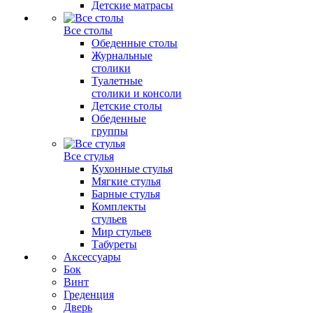
Детские матрасы
Все столы
Обеденные столы
Журнальные
столики
Туалетные
столики и консоли
Детские столы
Обеденные
группы
Все стулья
Кухонные стулья
Мягкие стулья
Барные стулья
Комплекты
стульев
Мир стульев
Табуреты
Аксессуары
Бок
Винт
Греденция
Дверь