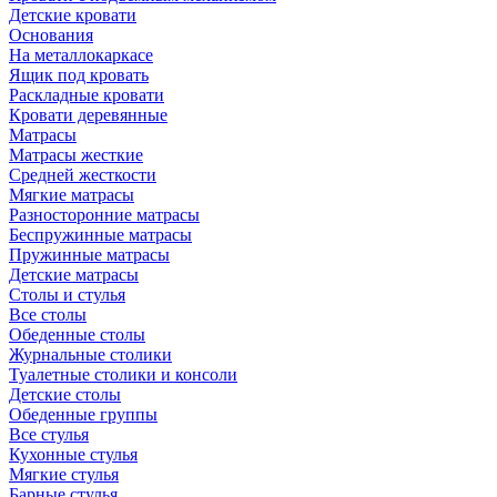
Детские кровати
Основания
На металлокаркасе
Ящик под кровать
Раскладные кровати
Кровати деревянные
Матрасы
Матрасы жесткие
Средней жесткости
Мягкие матрасы
Разносторонние матрасы
Беспружинные матрасы
Пружинные матрасы
Детские матрасы
Столы и стулья
Все столы
Обеденные столы
Журнальные столики
Туалетные столики и консоли
Детские столы
Обеденные группы
Все стулья
Кухонные стулья
Мягкие стулья
Барные стулья