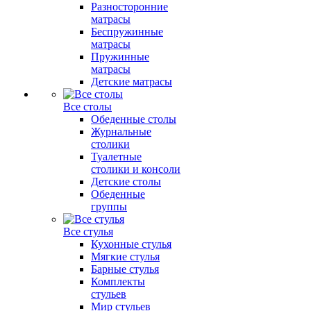
Разносторонние
матрасы
Беспружинные
матрасы
Пружинные
матрасы
Детские матрасы
Все столы
Обеденные столы
Журнальные
столики
Туалетные
столики и консоли
Детские столы
Обеденные
группы
Все стулья
Кухонные стулья
Мягкие стулья
Барные стулья
Комплекты
стульев
Мир стульев