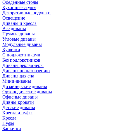
Обеденные столы
Кухонные стулья
Декоративные подушки
Освещение
Диваны и кресла
Все диваны
Прямые диваны
Угловые диваны
Модульные диваны
Кушетки
С подлокотниками
Без подлокотников
Диваны реклайнеры
Диваны по назначению
Диваны для сна
Мини-диваны
Дизайнерские диваны
Ортопедические диваны
Офисные диваны
Дивны-кровати
Детские диваны
Кресла и пуфы
Кресла
Пуфы
Банкетки