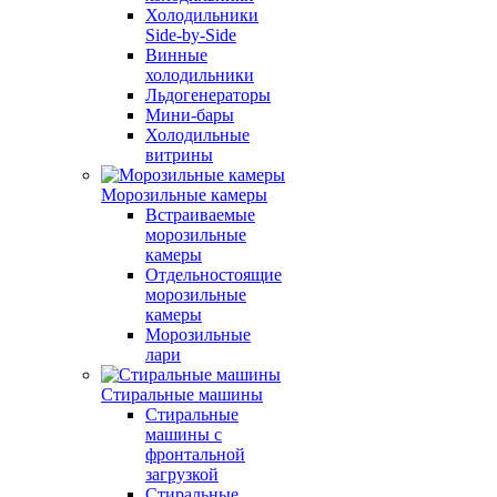
Холодильники
Side-by-Side
Винные
холодильники
Льдогенераторы
Мини-бары
Холодильные
витрины
Морозильные камеры
Встраиваемые
морозильные
камеры
Отдельностоящие
морозильные
камеры
Морозильные
лари
Стиральные машины
Стиральные
машины с
фронтальной
загрузкой
Стиральные