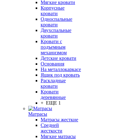
Мягкие кровати
Корпусные
кровати
Односпальные
кровати
Двухспальные
кровати
Кровати с
подъемным
механизмом
Детские кровати
Основания
На металлокаркасе
Ящик под кровать
Раскладные
кровати
Кровати
деревянные
+ ЕЩЕ 1
Матрасы
Матрасы жесткие
Средней
жесткости
Мягкие матрасы