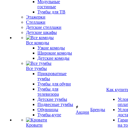
Модульные
гостиные
Тумбы для ТВ
Этажерки
Стеллажи
Детские стеллажи
Детские шкафы
Все комоды
Узкие комоды
Широкие комоды
Детские комоды
Все тумбы
Прикроватные
тумбы
Тумбы для обуви
Тумбы для
Как купит
телевизора
Детские тумбы
Усло
Подвесные тумбы
опла
Обувницы
Бренды
Усло
Акции
Тумбы-купе
дост
Гара
Кровати
на т