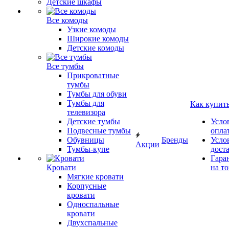
Детские шкафы
Все комоды
Узкие комоды
Широкие комоды
Детские комоды
Все тумбы
Прикроватные
тумбы
Тумбы для обуви
Тумбы для
Как купит
телевизора
Детские тумбы
Усло
Подвесные тумбы
опла
Обувницы
Бренды
Усло
Акции
Тумбы-купе
дост
Гара
Кровати
на т
Мягкие кровати
Корпусные
кровати
Односпальные
кровати
Двухспальные