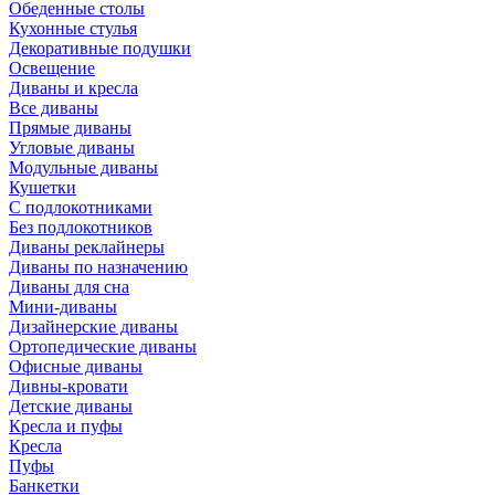
Обеденные столы
Кухонные стулья
Декоративные подушки
Освещение
Диваны и кресла
Все диваны
Прямые диваны
Угловые диваны
Модульные диваны
Кушетки
С подлокотниками
Без подлокотников
Диваны реклайнеры
Диваны по назначению
Диваны для сна
Мини-диваны
Дизайнерские диваны
Ортопедические диваны
Офисные диваны
Дивны-кровати
Детские диваны
Кресла и пуфы
Кресла
Пуфы
Банкетки