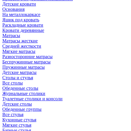
Детские кровати
Основания
На металлокаркасе
Ящик под кровать
Раскладные кровати
Кровати деревянные
Матрасы
Матрасы жесткие
Средней жесткости
Мягкие матрасы
Разносторонние матрасы
Беспружинные матрасы
Пружинные матрасы
Детские матрасы
Столы и стулья
Все столы
Обеденные столы
Журнальные столики
Туалетные столики и консоли
Детские столы
Обеденные группы
Все стулья
Кухонные стулья
Мягкие стулья
Барные стулья