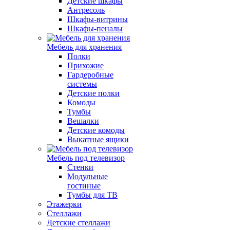
Детские шкафы
Антресоль
Шкафы-витрины
Шкафы-пеналы
Мебель для хранения
Полки
Прихожие
Гардеробные
системы
Детские полки
Комоды
Тумбы
Вешалки
Детские комоды
Выкатные ящики
Мебель под телевизор
Стенки
Модульные
гостиные
Тумбы для ТВ
Этажерки
Стеллажи
Детские стеллажи