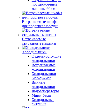
посудомоечные
машины 60 см
Встраиваемые шкафы
для подогрева посуды
Встраиваемые
стиральные машины
Холодильники
Отдельностоящие
холодильники
Встраиваемые
холодильники
Холодильники
Side-by-Side
Винные
холодильники
Льдогенераторы
Мини-бары
Холодильные
витрины