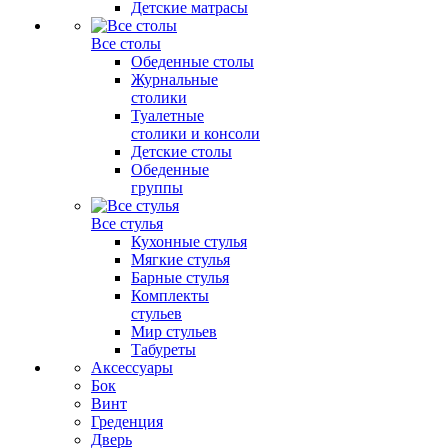
Детские матрасы
Все столы
Обеденные столы
Журнальные
столики
Туалетные
столики и консоли
Детские столы
Обеденные
группы
Все стулья
Кухонные стулья
Мягкие стулья
Барные стулья
Комплекты
стульев
Мир стульев
Табуреты
Аксессуары
Бок
Винт
Греденция
Дверь