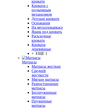
кровати
Кровати с
подъемным
механизмом
Детские кровати
Основания
На металлокаркасе
Ящик под кровать
Раскладные
кровати
Кровати
деревянные
+ ЕЩЕ 1
Матрасы
Матрасы жесткие
Средней
жесткости
Мягкие матрасы
Разносторонние
матрасы
Беспружинные
матрасы
Пружинные
матрасы