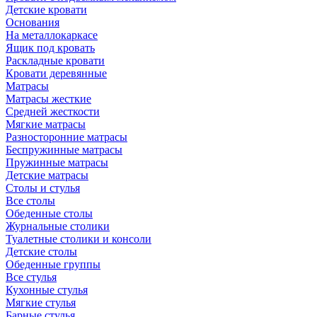
Детские кровати
Основания
На металлокаркасе
Ящик под кровать
Раскладные кровати
Кровати деревянные
Матрасы
Матрасы жесткие
Средней жесткости
Мягкие матрасы
Разносторонние матрасы
Беспружинные матрасы
Пружинные матрасы
Детские матрасы
Столы и стулья
Все столы
Обеденные столы
Журнальные столики
Туалетные столики и консоли
Детские столы
Обеденные группы
Все стулья
Кухонные стулья
Мягкие стулья
Барные стулья