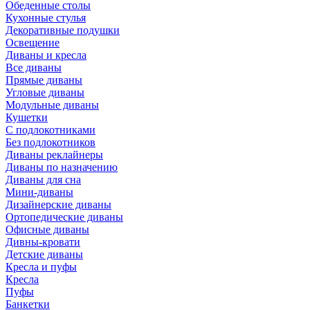
Обеденные столы
Кухонные стулья
Декоративные подушки
Освещение
Диваны и кресла
Все диваны
Прямые диваны
Угловые диваны
Модульные диваны
Кушетки
С подлокотниками
Без подлокотников
Диваны реклайнеры
Диваны по назначению
Диваны для сна
Мини-диваны
Дизайнерские диваны
Ортопедические диваны
Офисные диваны
Дивны-кровати
Детские диваны
Кресла и пуфы
Кресла
Пуфы
Банкетки