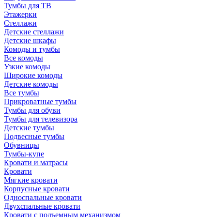
Тумбы для ТВ
Этажерки
Стеллажи
Детские стеллажи
Детские шкафы
Комоды и тумбы
Все комоды
Узкие комоды
Широкие комоды
Детские комоды
Все тумбы
Прикроватные тумбы
Тумбы для обуви
Тумбы для телевизора
Детские тумбы
Подвесные тумбы
Обувницы
Тумбы-купе
Кровати и матрасы
Кровати
Мягкие кровати
Корпусные кровати
Односпальные кровати
Двухспальные кровати
Кровати с подъемным механизмом