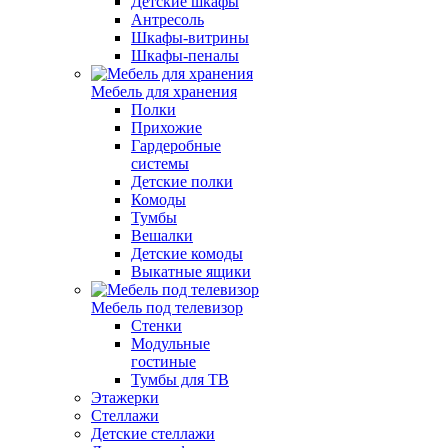
Детские шкафы
Антресоль
Шкафы-витрины
Шкафы-пеналы
Мебель для хранения
Полки
Прихожие
Гардеробные
системы
Детские полки
Комоды
Тумбы
Вешалки
Детские комоды
Выкатные ящики
Мебель под телевизор
Стенки
Модульные
гостиные
Тумбы для ТВ
Этажерки
Стеллажи
Детские стеллажи