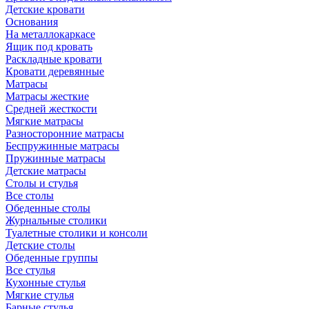
Детские кровати
Основания
На металлокаркасе
Ящик под кровать
Раскладные кровати
Кровати деревянные
Матрасы
Матрасы жесткие
Средней жесткости
Мягкие матрасы
Разносторонние матрасы
Беспружинные матрасы
Пружинные матрасы
Детские матрасы
Столы и стулья
Все столы
Обеденные столы
Журнальные столики
Туалетные столики и консоли
Детские столы
Обеденные группы
Все стулья
Кухонные стулья
Мягкие стулья
Барные стулья