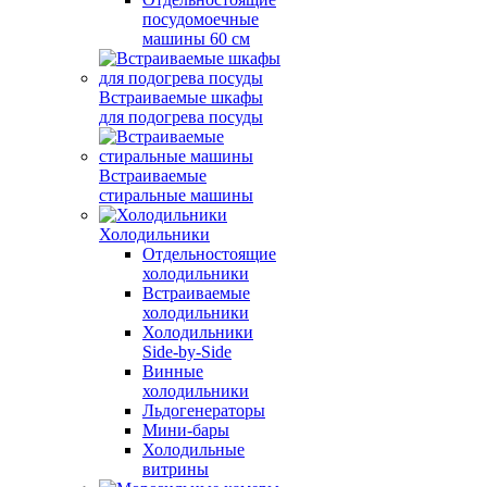
посудомоечные
машины 60 см
Встраиваемые шкафы
для подогрева посуды
Встраиваемые
стиральные машины
Холодильники
Отдельностоящие
холодильники
Встраиваемые
холодильники
Холодильники
Side-by-Side
Винные
холодильники
Льдогенераторы
Мини-бары
Холодильные
витрины