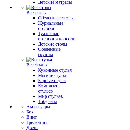
Детские матрасы
Все столы
Обеденные столы
Журнальные
столики
Туалетные
столики и консоли
Детские столы
Обеденные
группы
Все стулья
Кухонные стулья
Мягкие стулья
Барные стулья
Комплекты
стульев
Мир стульев
Табуреты
Аксессуары
Бок
Винт
Греденция
Дверь