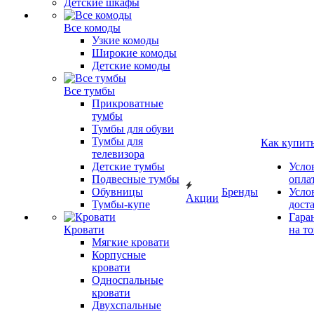
Детские шкафы
Все комоды
Узкие комоды
Широкие комоды
Детские комоды
Все тумбы
Прикроватные
тумбы
Тумбы для обуви
Тумбы для
Как купит
телевизора
Детские тумбы
Усло
Подвесные тумбы
опла
Обувницы
Бренды
Усло
Акции
Тумбы-купе
дост
Гара
Кровати
на т
Мягкие кровати
Корпусные
кровати
Односпальные
кровати
Двухспальные