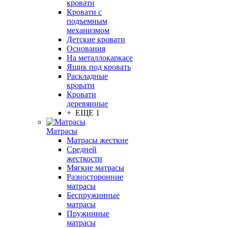
кровати
Кровати с
подъемным
механизмом
Детские кровати
Основания
На металлокаркасе
Ящик под кровать
Раскладные
кровати
Кровати
деревянные
+ ЕЩЕ 1
Матрасы
Матрасы жесткие
Средней
жесткости
Мягкие матрасы
Разносторонние
матрасы
Беспружинные
матрасы
Пружинные
матрасы