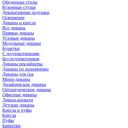
Обеденные столы
Кухонные стулья
Декоративные подушки
Освещение
Диваны и кресла
Все диваны
Прямые диваны
Угловые диваны
Модульные диваны
Кушетки
С подлокотниками
Без подлокотников
Диваны реклайнеры
Диваны по назначению
Диваны для сна
Мини-диваны
Дизайнерские диваны
Ортопедические диваны
Офисные диваны
Дивны-кровати
Детские диваны
Кресла и пуфы
Кресла
Пуфы
Банкетки