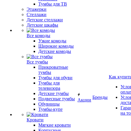
Тумбы для ТВ
Этажерки
Стеллажи
Детские стеллажи
Детские шкафы
Все комоды
Узкие комоды
Широкие комоды
Детские комоды
Все тумбы
Прикроватные
тумбы
Как купит
Тумбы для обуви
Тумбы для
Усло
телевизора
опла
Детские тумбы
Бренды
Усло
Подвесные тумбы
Акции
дост
Обувницы
Гара
Тумбы-купе
на т
Кровати
Мягкие кровати
Корпусные