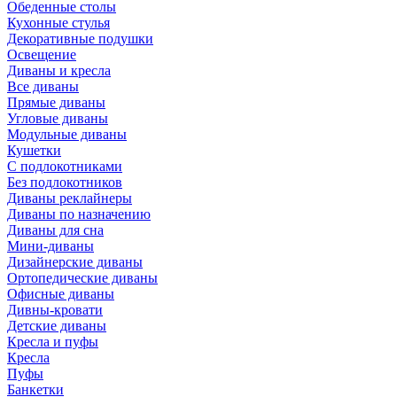
Обеденные столы
Кухонные стулья
Декоративные подушки
Освещение
Диваны и кресла
Все диваны
Прямые диваны
Угловые диваны
Модульные диваны
Кушетки
С подлокотниками
Без подлокотников
Диваны реклайнеры
Диваны по назначению
Диваны для сна
Мини-диваны
Дизайнерские диваны
Ортопедические диваны
Офисные диваны
Дивны-кровати
Детские диваны
Кресла и пуфы
Кресла
Пуфы
Банкетки