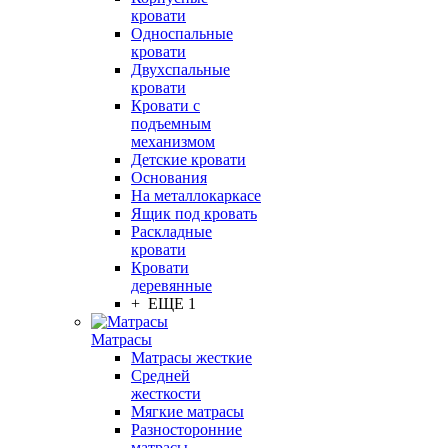
кровати
Односпальные
кровати
Двухспальные
кровати
Кровати с
подъемным
механизмом
Детские кровати
Основания
На металлокаркасе
Ящик под кровать
Раскладные
кровати
Кровати
деревянные
+ ЕЩЕ 1
Матрасы
Матрасы жесткие
Средней
жесткости
Мягкие матрасы
Разносторонние
матрасы