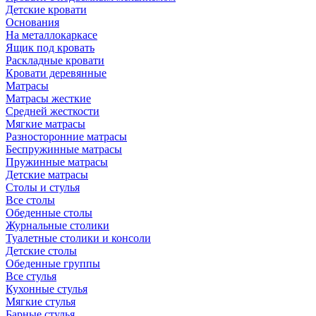
Детские кровати
Основания
На металлокаркасе
Ящик под кровать
Раскладные кровати
Кровати деревянные
Матрасы
Матрасы жесткие
Средней жесткости
Мягкие матрасы
Разносторонние матрасы
Беспружинные матрасы
Пружинные матрасы
Детские матрасы
Столы и стулья
Все столы
Обеденные столы
Журнальные столики
Туалетные столики и консоли
Детские столы
Обеденные группы
Все стулья
Кухонные стулья
Мягкие стулья
Барные стулья