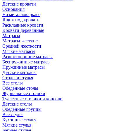
Детские кровати
Основания
На металлокаркасе
Ящик под кровать
Раскладные кровати
Кровати деревянные
Матрасы
Матрасы жесткие
Средней жесткости
Мягкие матрасы
Разносторонние матрасы
Беспружинные матрасы
Пружинные матрасы
Детские матрасы
Столы и стулья
Все столы
Обеденные столы
Журнальные столики
Туалетные столики и консоли
Детские столы
Обеденные группы
Все стулья
Кухонные стулья
Мягкие стулья
Барные стулья