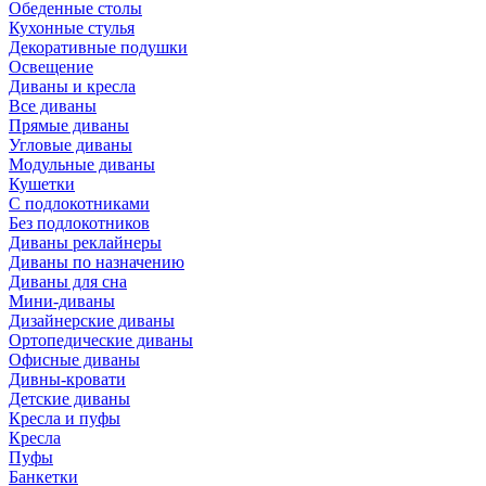
Обеденные столы
Кухонные стулья
Декоративные подушки
Освещение
Диваны и кресла
Все диваны
Прямые диваны
Угловые диваны
Модульные диваны
Кушетки
С подлокотниками
Без подлокотников
Диваны реклайнеры
Диваны по назначению
Диваны для сна
Мини-диваны
Дизайнерские диваны
Ортопедические диваны
Офисные диваны
Дивны-кровати
Детские диваны
Кресла и пуфы
Кресла
Пуфы
Банкетки