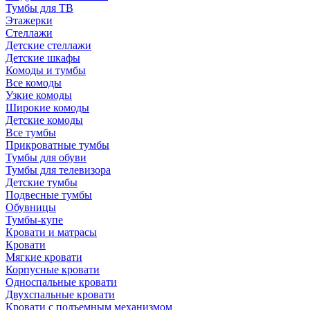
Тумбы для ТВ
Этажерки
Стеллажи
Детские стеллажи
Детские шкафы
Комоды и тумбы
Все комоды
Узкие комоды
Широкие комоды
Детские комоды
Все тумбы
Прикроватные тумбы
Тумбы для обуви
Тумбы для телевизора
Детские тумбы
Подвесные тумбы
Обувницы
Тумбы-купе
Кровати и матрасы
Кровати
Мягкие кровати
Корпусные кровати
Односпальные кровати
Двухспальные кровати
Кровати с подъемным механизмом