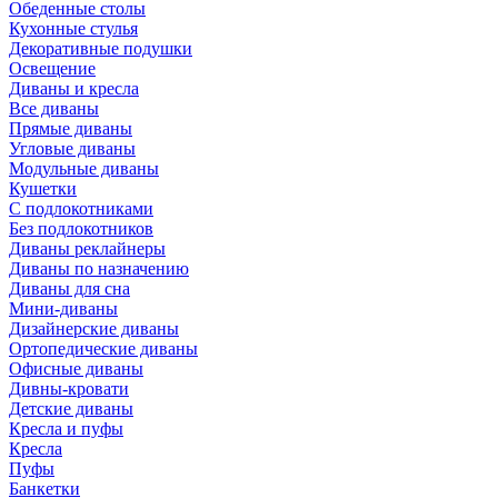
Обеденные столы
Кухонные стулья
Декоративные подушки
Освещение
Диваны и кресла
Все диваны
Прямые диваны
Угловые диваны
Модульные диваны
Кушетки
С подлокотниками
Без подлокотников
Диваны реклайнеры
Диваны по назначению
Диваны для сна
Мини-диваны
Дизайнерские диваны
Ортопедические диваны
Офисные диваны
Дивны-кровати
Детские диваны
Кресла и пуфы
Кресла
Пуфы
Банкетки