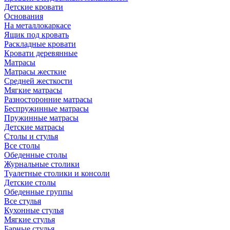
Детские кровати
Основания
На металлокаркасе
Ящик под кровать
Раскладные кровати
Кровати деревянные
Матрасы
Матрасы жесткие
Средней жесткости
Мягкие матрасы
Разносторонние матрасы
Беспружинные матрасы
Пружинные матрасы
Детские матрасы
Столы и стулья
Все столы
Обеденные столы
Журнальные столики
Туалетные столики и консоли
Детские столы
Обеденные группы
Все стулья
Кухонные стулья
Мягкие стулья
Барные стулья