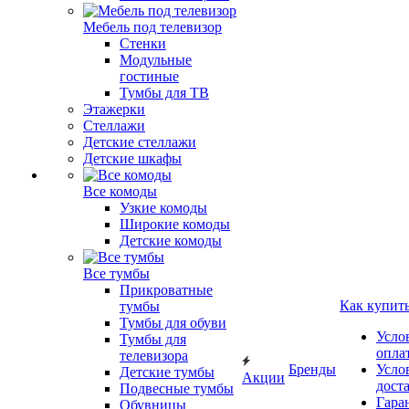
Мебель под телевизор
Стенки
Модульные
гостиные
Тумбы для ТВ
Этажерки
Стеллажи
Детские стеллажи
Детские шкафы
Все комоды
Узкие комоды
Широкие комоды
Детские комоды
Все тумбы
Прикроватные
Как купит
тумбы
Тумбы для обуви
Усло
Тумбы для
опла
телевизора
Бренды
Усло
Детские тумбы
Акции
дост
Подвесные тумбы
Гара
Обувницы