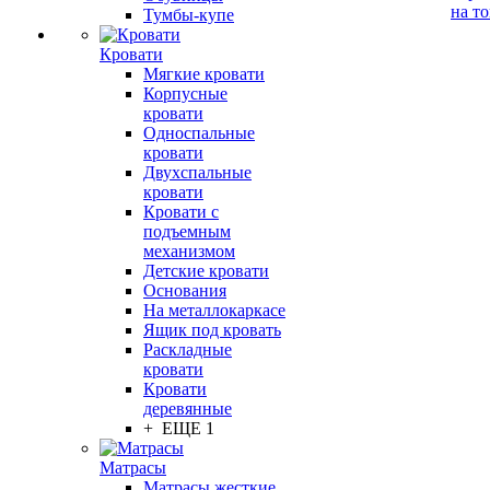
на т
Тумбы-купе
Кровати
Мягкие кровати
Корпусные
кровати
Односпальные
кровати
Двухспальные
кровати
Кровати с
подъемным
механизмом
Детские кровати
Основания
На металлокаркасе
Ящик под кровать
Раскладные
кровати
Кровати
деревянные
+ ЕЩЕ 1
Матрасы
Матрасы жесткие