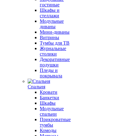
гостиные
Шкафы и
стеллажи
Модульные
диваны
Мини-диваны
Витрины
Тумбы для ТВ
Журнальные
столики
Декоративные
подушки
Пледы и
покрывала
Спальня
Кровати
Банкетки
Шкафы
Модульные
спальни
Прикроватные
тумбы
Комоды
Матрасы