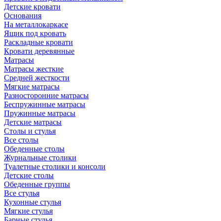
Детские кровати
Основания
На металлокаркасе
Ящик под кровать
Раскладные кровати
Кровати деревянные
Матрасы
Матрасы жесткие
Средней жесткости
Мягкие матрасы
Разносторонние матрасы
Беспружинные матрасы
Пружинные матрасы
Детские матрасы
Столы и стулья
Все столы
Обеденные столы
Журнальные столики
Туалетные столики и консоли
Детские столы
Обеденные группы
Все стулья
Кухонные стулья
Мягкие стулья
Барные стулья