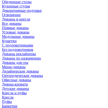
Обеденные столы
Кухонные стулья
Декоративные подушки
Освещение
Диваны и кресла
Все диваны
Прямые диваны
Угловые диваны
Модульные диваны
Кушетки
С подлокотниками
Без подлокотников
Диваны реклайнеры
Диваны по назначению
Диваны для сна
Мини-диваны
Дизайнерские диваны
Ортопедические диваны
Офисные диваны
Дивны-кровати
Детские диваны
Кресла и пуфы
Кресла
Пуфы
Банкетки