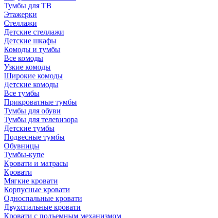
Тумбы для ТВ
Этажерки
Стеллажи
Детские стеллажи
Детские шкафы
Комоды и тумбы
Все комоды
Узкие комоды
Широкие комоды
Детские комоды
Все тумбы
Прикроватные тумбы
Тумбы для обуви
Тумбы для телевизора
Детские тумбы
Подвесные тумбы
Обувницы
Тумбы-купе
Кровати и матрасы
Кровати
Мягкие кровати
Корпусные кровати
Односпальные кровати
Двухспальные кровати
Кровати с подъемным механизмом