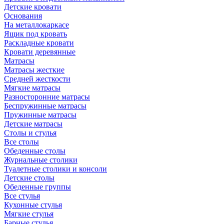
Детские кровати
Основания
На металлокаркасе
Ящик под кровать
Раскладные кровати
Кровати деревянные
Матрасы
Матрасы жесткие
Средней жесткости
Мягкие матрасы
Разносторонние матрасы
Беспружинные матрасы
Пружинные матрасы
Детские матрасы
Столы и стулья
Все столы
Обеденные столы
Журнальные столики
Туалетные столики и консоли
Детские столы
Обеденные группы
Все стулья
Кухонные стулья
Мягкие стулья
Барные стулья