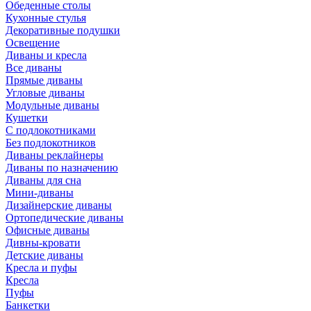
Обеденные столы
Кухонные стулья
Декоративные подушки
Освещение
Диваны и кресла
Все диваны
Прямые диваны
Угловые диваны
Модульные диваны
Кушетки
С подлокотниками
Без подлокотников
Диваны реклайнеры
Диваны по назначению
Диваны для сна
Мини-диваны
Дизайнерские диваны
Ортопедические диваны
Офисные диваны
Дивны-кровати
Детские диваны
Кресла и пуфы
Кресла
Пуфы
Банкетки