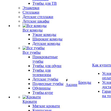
Тумбы для ТВ
Этажерки
Стеллажи
Детские стеллажи
Детские шкафы
Все комоды
Узкие комоды
Широкие комоды
Детские комоды
Все тумбы
Прикроватные
тумбы
Как купит
Тумбы для обуви
Тумбы для
Усло
телевизора
опла
Детские тумбы
Бренды
Усло
Подвесные тумбы
Акции
дост
Обувницы
Гара
Тумбы-купе
на т
Кровати
Мягкие кровати
Корпусные