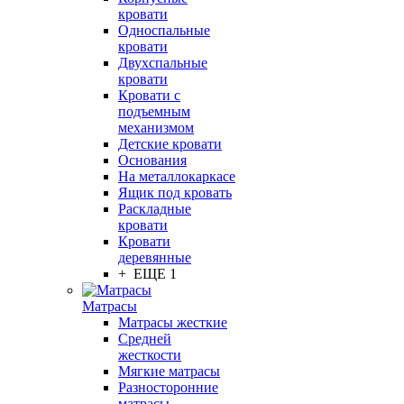
кровати
Односпальные
кровати
Двухспальные
кровати
Кровати с
подъемным
механизмом
Детские кровати
Основания
На металлокаркасе
Ящик под кровать
Раскладные
кровати
Кровати
деревянные
+ ЕЩЕ 1
Матрасы
Матрасы жесткие
Средней
жесткости
Мягкие матрасы
Разносторонние
матрасы