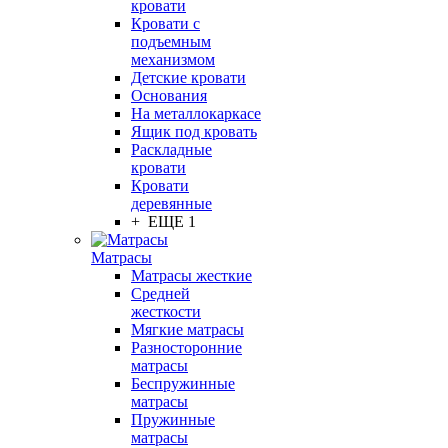
кровати
Кровати с
подъемным
механизмом
Детские кровати
Основания
На металлокаркасе
Ящик под кровать
Раскладные
кровати
Кровати
деревянные
+ ЕЩЕ 1
Матрасы
Матрасы жесткие
Средней
жесткости
Мягкие матрасы
Разносторонние
матрасы
Беспружинные
матрасы
Пружинные
матрасы