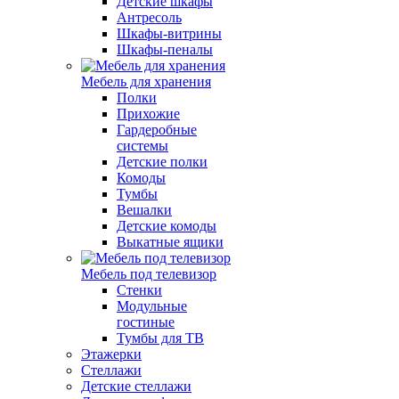
Детские шкафы
Антресоль
Шкафы-витрины
Шкафы-пеналы
Мебель для хранения
Полки
Прихожие
Гардеробные
системы
Детские полки
Комоды
Тумбы
Вешалки
Детские комоды
Выкатные ящики
Мебель под телевизор
Стенки
Модульные
гостиные
Тумбы для ТВ
Этажерки
Стеллажи
Детские стеллажи