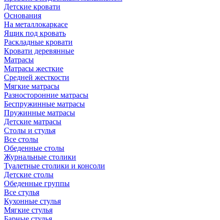
Детские кровати
Основания
На металлокаркасе
Ящик под кровать
Раскладные кровати
Кровати деревянные
Матрасы
Матрасы жесткие
Средней жесткости
Мягкие матрасы
Разносторонние матрасы
Беспружинные матрасы
Пружинные матрасы
Детские матрасы
Столы и стулья
Все столы
Обеденные столы
Журнальные столики
Туалетные столики и консоли
Детские столы
Обеденные группы
Все стулья
Кухонные стулья
Мягкие стулья
Барные стулья