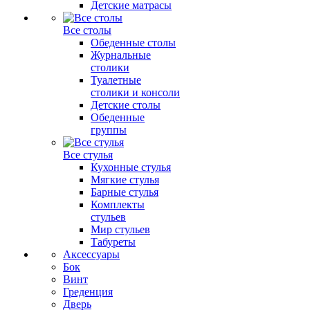
Детские матрасы
Все столы
Обеденные столы
Журнальные
столики
Туалетные
столики и консоли
Детские столы
Обеденные
группы
Все стулья
Кухонные стулья
Мягкие стулья
Барные стулья
Комплекты
стульев
Мир стульев
Табуреты
Аксессуары
Бок
Винт
Греденция
Дверь