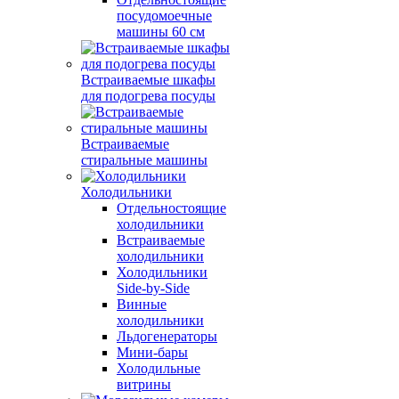
посудомоечные
машины 60 см
Встраиваемые шкафы
для подогрева посуды
Встраиваемые
стиральные машины
Холодильники
Отдельностоящие
холодильники
Встраиваемые
холодильники
Холодильники
Side-by-Side
Винные
холодильники
Льдогенераторы
Мини-бары
Холодильные
витрины