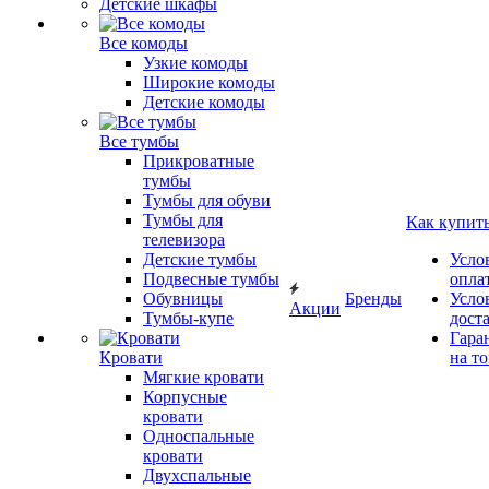
Детские шкафы
Все комоды
Узкие комоды
Широкие комоды
Детские комоды
Все тумбы
Прикроватные
тумбы
Тумбы для обуви
Тумбы для
Как купит
телевизора
Детские тумбы
Усло
Подвесные тумбы
опла
Обувницы
Бренды
Усло
Акции
Тумбы-купе
дост
Гара
Кровати
на т
Мягкие кровати
Корпусные
кровати
Односпальные
кровати
Двухспальные