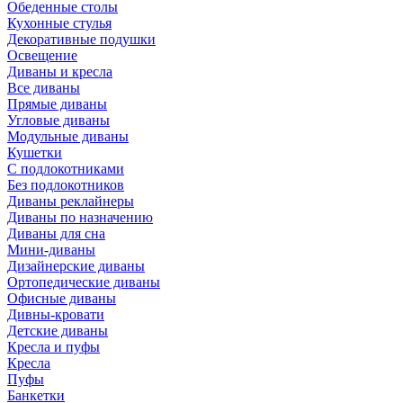
Обеденные столы
Кухонные стулья
Декоративные подушки
Освещение
Диваны и кресла
Все диваны
Прямые диваны
Угловые диваны
Модульные диваны
Кушетки
С подлокотниками
Без подлокотников
Диваны реклайнеры
Диваны по назначению
Диваны для сна
Мини-диваны
Дизайнерские диваны
Ортопедические диваны
Офисные диваны
Дивны-кровати
Детские диваны
Кресла и пуфы
Кресла
Пуфы
Банкетки