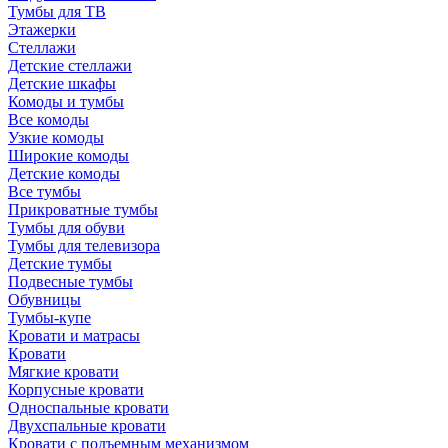
Тумбы для ТВ
Этажерки
Стеллажи
Детские стеллажи
Детские шкафы
Комоды и тумбы
Все комоды
Узкие комоды
Широкие комоды
Детские комоды
Все тумбы
Прикроватные тумбы
Тумбы для обуви
Тумбы для телевизора
Детские тумбы
Подвесные тумбы
Обувницы
Тумбы-купе
Кровати и матрасы
Кровати
Мягкие кровати
Корпусные кровати
Односпальные кровати
Двухспальные кровати
Кровати с подъемным механизмом