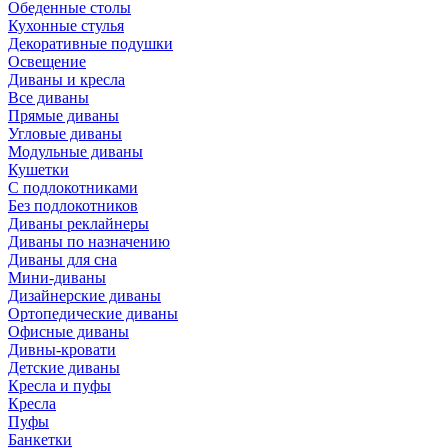
Обеденные столы
Кухонные стулья
Декоративные подушки
Освещение
Диваны и кресла
Все диваны
Прямые диваны
Угловые диваны
Модульные диваны
Кушетки
С подлокотниками
Без подлокотников
Диваны реклайнеры
Диваны по назначению
Диваны для сна
Мини-диваны
Дизайнерские диваны
Ортопедические диваны
Офисные диваны
Дивны-кровати
Детские диваны
Кресла и пуфы
Кресла
Пуфы
Банкетки