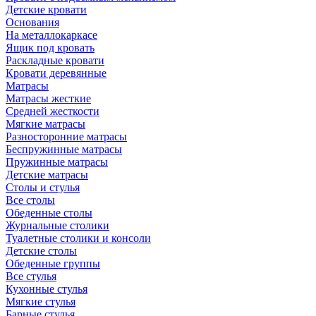
Детские кровати
Основания
На металлокаркасе
Ящик под кровать
Раскладные кровати
Кровати деревянные
Матрасы
Матрасы жесткие
Средней жесткости
Мягкие матрасы
Разносторонние матрасы
Беспружинные матрасы
Пружинные матрасы
Детские матрасы
Столы и стулья
Все столы
Обеденные столы
Журнальные столики
Туалетные столики и консоли
Детские столы
Обеденные группы
Все стулья
Кухонные стулья
Мягкие стулья
Барные стулья