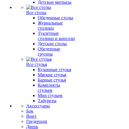
Детские матрасы
Все столы
Обеденные столы
Журнальные
столики
Туалетные
столики и консоли
Детские столы
Обеденные
группы
Все стулья
Кухонные стулья
Мягкие стулья
Барные стулья
Комплекты
стульев
Мир стульев
Табуреты
Аксессуары
Бок
Винт
Греденция
Дверь