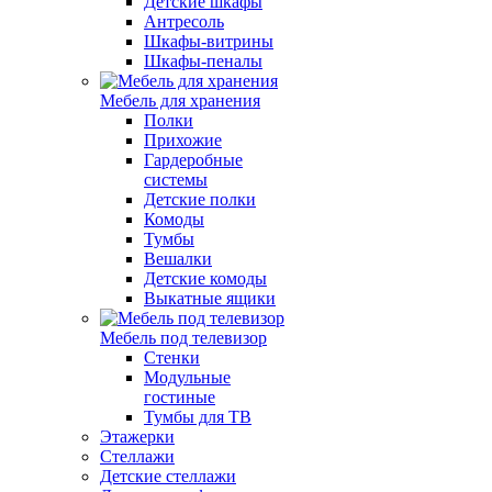
Детские шкафы
Антресоль
Шкафы-витрины
Шкафы-пеналы
Мебель для хранения
Полки
Прихожие
Гардеробные
системы
Детские полки
Комоды
Тумбы
Вешалки
Детские комоды
Выкатные ящики
Мебель под телевизор
Стенки
Модульные
гостиные
Тумбы для ТВ
Этажерки
Стеллажи
Детские стеллажи