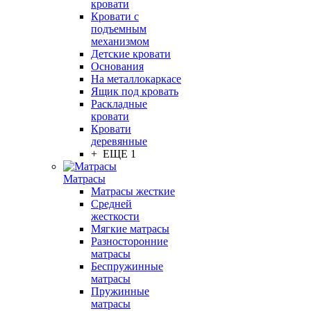
кровати
Кровати с
подъемным
механизмом
Детские кровати
Основания
На металлокаркасе
Ящик под кровать
Раскладные
кровати
Кровати
деревянные
+ ЕЩЕ 1
Матрасы
Матрасы жесткие
Средней
жесткости
Мягкие матрасы
Разносторонние
матрасы
Беспружинные
матрасы
Пружинные
матрасы