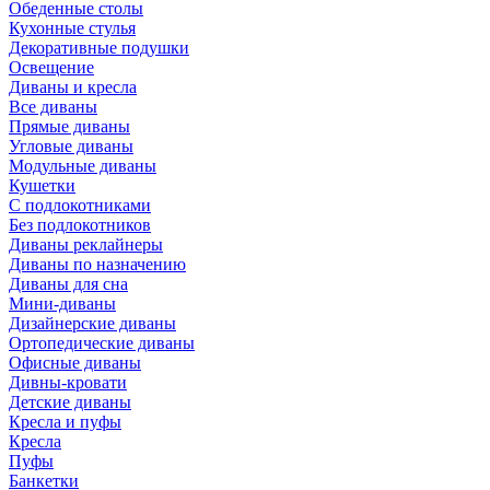
Обеденные столы
Кухонные стулья
Декоративные подушки
Освещение
Диваны и кресла
Все диваны
Прямые диваны
Угловые диваны
Модульные диваны
Кушетки
С подлокотниками
Без подлокотников
Диваны реклайнеры
Диваны по назначению
Диваны для сна
Мини-диваны
Дизайнерские диваны
Ортопедические диваны
Офисные диваны
Дивны-кровати
Детские диваны
Кресла и пуфы
Кресла
Пуфы
Банкетки