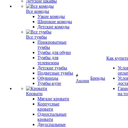
Детские шкафы
Все комоды
Узкие комоды
Широкие комоды
Детские комоды
Все тумбы
Прикроватные
тумбы
Тумбы для обуви
Тумбы для
Как купит
телевизора
Детские тумбы
Усло
Подвесные тумбы
опла
Обувницы
Бренды
Усло
Акции
Тумбы-купе
дост
Гара
Кровати
на т
Мягкие кровати
Корпусные
кровати
Односпальные
кровати
Двухспальные