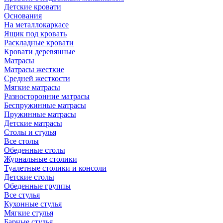
Детские кровати
Основания
На металлокаркасе
Ящик под кровать
Раскладные кровати
Кровати деревянные
Матрасы
Матрасы жесткие
Средней жесткости
Мягкие матрасы
Разносторонние матрасы
Беспружинные матрасы
Пружинные матрасы
Детские матрасы
Столы и стулья
Все столы
Обеденные столы
Журнальные столики
Туалетные столики и консоли
Детские столы
Обеденные группы
Все стулья
Кухонные стулья
Мягкие стулья
Барные стулья