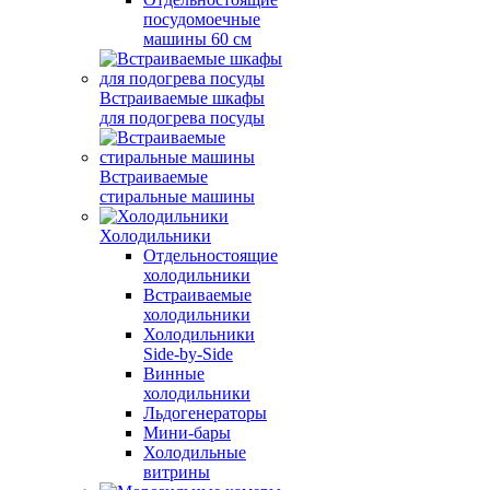
посудомоечные
машины 60 см
Встраиваемые шкафы
для подогрева посуды
Встраиваемые
стиральные машины
Холодильники
Отдельностоящие
холодильники
Встраиваемые
холодильники
Холодильники
Side-by-Side
Винные
холодильники
Льдогенераторы
Мини-бары
Холодильные
витрины