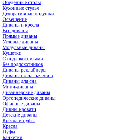
Обеденные столы
Кухонные стулья
Декоративные подушки
Освещение
Диваны и кресла
Все диваны
Прямые диваны
Угловые диваны
Модульные диваны
Кушетки
С подлокотниками
Без подлокотников
Диваны реклайнеры
Диваны по назначению
Диваны для сна
Мини-диваны
Дизайнерские диваны
Ортопедические диваны
Офисные диваны
Дивны-кровати
Детские диваны
Кресла и пуфы
Кресла
Пуфы
Банкетки