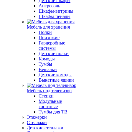
Детские шкафы
Антресоль
Шкафы-витрины
Шкафы-пеналы
Мебель для хранения
Полки
Прихожие
Гардеробные
системы
Детские полки
Комоды
Тумбы
Вешалки
Детские комоды
Выкатные ящики
Мебель под телевизор
Стенки
Модульные
гостиные
Тумбы для ТВ
Этажерки
Стеллажи
Детские стеллажи