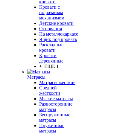
кровати
Кровати с
подъемным
механизмом
Детские кровати
Основания
На металлокаркасе
Ящик под кровать
Раскладные
кровати
Кровати
деревянные
+ ЕЩЕ 1
Матрасы
Матрасы жесткие
Средней
жесткости
Мягкие матрасы
Разносторонние
матрасы
Беспружинные
матрасы
Пружинные
матрасы