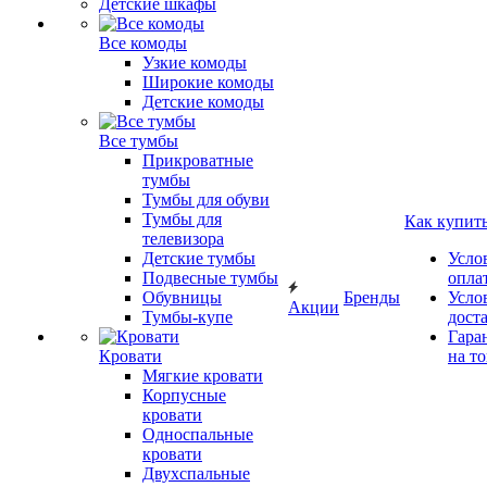
Детские шкафы
Все комоды
Узкие комоды
Широкие комоды
Детские комоды
Все тумбы
Прикроватные
тумбы
Тумбы для обуви
Тумбы для
Как купит
телевизора
Детские тумбы
Усло
Подвесные тумбы
опла
Обувницы
Бренды
Усло
Акции
Тумбы-купе
дост
Гара
Кровати
на т
Мягкие кровати
Корпусные
кровати
Односпальные
кровати
Двухспальные