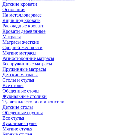
Детские кровати
Основания
На металлокаркасе
Ящик под кровать
Раскладные кровати
Кровати деревянные
Матрасы
Матрасы жесткие
Средней жесткости
Мягкие матрасы
Разносторонние матрасы
Беспружинные матрасы
Пружинные матрасы
Детские матрасы
Столы и стулья
Все столы
Обеденные столы
Журнальные столики
Туалетные столики и консоли
Детские столы
Обеденные группы
Все стулья
Кухонные стулья
Мягкие стулья
Барные стулья