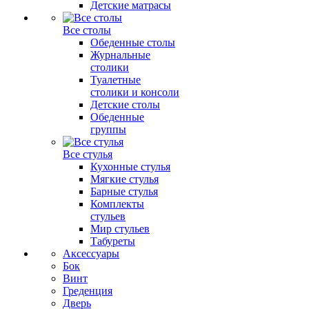
Детские матрасы
Все столы
Обеденные столы
Журнальные
столики
Туалетные
столики и консоли
Детские столы
Обеденные
группы
Все стулья
Кухонные стулья
Мягкие стулья
Барные стулья
Комплекты
стульев
Мир стульев
Табуреты
Аксессуары
Бок
Винт
Греденция
Дверь