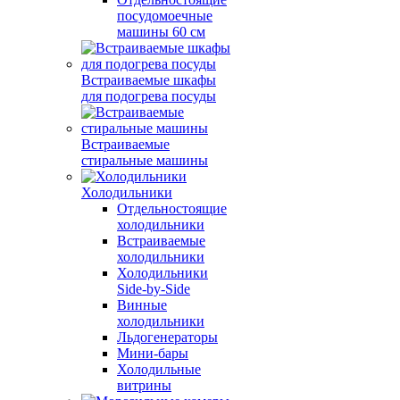
посудомоечные
машины 60 см
Встраиваемые шкафы
для подогрева посуды
Встраиваемые
стиральные машины
Холодильники
Отдельностоящие
холодильники
Встраиваемые
холодильники
Холодильники
Side-by-Side
Винные
холодильники
Льдогенераторы
Мини-бары
Холодильные
витрины