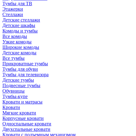
Тумбы для ТВ
Этажерки
Стеллажи
Детские стеллажи
Детские шкафы
Комоды и тумбы
Все комоды
Узкие комоды
Широкие комоды
Детские комоды
Все тумбы
Прикроватные тумбы
Тумбы для обуви
Тумбы для телевизора
Детские тумбы
Подвесные тумбы
Обувницы
Тумбы-купе
Кровати и матрасы
Кровати
Мягкие кровати
Корпусные кровати
Односпальные кровати
Двухспальные кровати
Кровати с подъемным механизмом