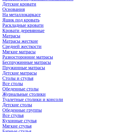
Детские кровати
Основания
На металлокаркасе
Ящик под кровать
Раскладные кровати
Кровати деревянные
Матрасы
Матрасы жесткие
Средней жесткости
Мягкие матрасы
Разносторонние матрасы
Беспружинные матрасы
Пружинные матрасы
Детские матрасы
Столы и стулья
Все столы
Обеденные столы
Журнальные столики
Туалетные столики и консоли
Детские столы
Обеденные группы
Все стулья
Кухонные стулья
Мягкие стулья
Барные стулья