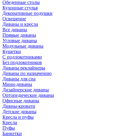
Обеденные столы
Кухонные стулья
Декоративные подушки
Освещение
Диваны и кресла
Все диваны
Прямые диваны
Угловые диваны
Модульные диваны
Кушетки
С подлокотниками
Без подлокотников
Диваны реклайнеры
Диваны по назначению
Диваны для сна
Мини-диваны
Дизайнерские диваны
Ортопедические диваны
Офисные диваны
Дивны-кровати
Детские диваны
Кресла и пуфы
Кресла
Пуфы
Банкетки