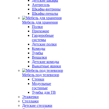
Детские шкафы
Антресоль
Шкафы-витрины
Шкафы-пеналы
Мебель для хранения
Полки
Прихожие
Гардеробные
системы
Детские полки
Комоды
Тумбы
Вешалки
Детские комоды
Выкатные ящики
Мебель под телевизор
Стенки
Модульные
гостиные
Тумбы для ТВ
Этажерки
Стеллажи
Детские стеллажи