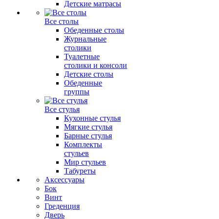
Детские матрасы
Все столы
Обеденные столы
Журнальные
столики
Туалетные
столики и консоли
Детские столы
Обеденные
группы
Все стулья
Кухонные стулья
Мягкие стулья
Барные стулья
Комплекты
стульев
Мир стульев
Табуреты
Аксессуары
Бок
Винт
Греденция
Дверь