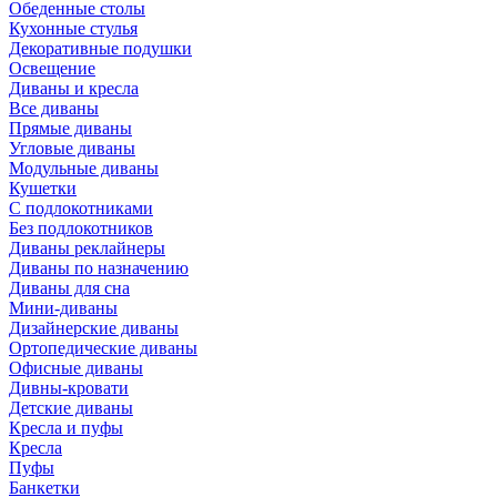
Обеденные столы
Кухонные стулья
Декоративные подушки
Освещение
Диваны и кресла
Все диваны
Прямые диваны
Угловые диваны
Модульные диваны
Кушетки
С подлокотниками
Без подлокотников
Диваны реклайнеры
Диваны по назначению
Диваны для сна
Мини-диваны
Дизайнерские диваны
Ортопедические диваны
Офисные диваны
Дивны-кровати
Детские диваны
Кресла и пуфы
Кресла
Пуфы
Банкетки