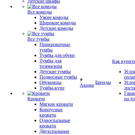
Детские шкафы
Все комоды
Узкие комоды
Широкие комоды
Детские комоды
Все тумбы
Прикроватные
тумбы
Тумбы для обуви
Тумбы для
Как купит
телевизора
Детские тумбы
Усло
Подвесные тумбы
опла
Обувницы
Бренды
Усло
Акции
Тумбы-купе
дост
Гара
Кровати
на т
Мягкие кровати
Корпусные
кровати
Односпальные
кровати
Двухспальные