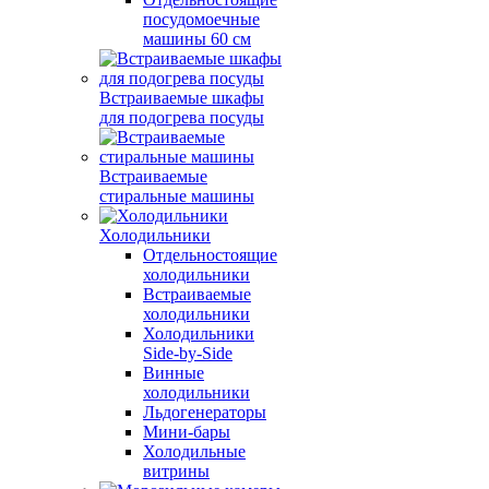
посудомоечные
машины 60 см
Встраиваемые шкафы
для подогрева посуды
Встраиваемые
стиральные машины
Холодильники
Отдельностоящие
холодильники
Встраиваемые
холодильники
Холодильники
Side-by-Side
Винные
холодильники
Льдогенераторы
Мини-бары
Холодильные
витрины