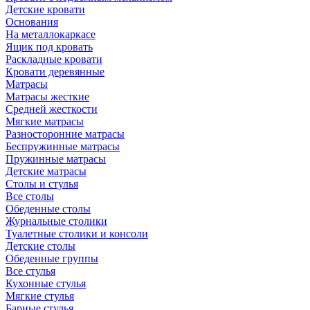
Детские кровати
Основания
На металлокаркасе
Ящик под кровать
Раскладные кровати
Кровати деревянные
Матрасы
Матрасы жесткие
Средней жесткости
Мягкие матрасы
Разносторонние матрасы
Беспружинные матрасы
Пружинные матрасы
Детские матрасы
Столы и стулья
Все столы
Обеденные столы
Журнальные столики
Туалетные столики и консоли
Детские столы
Обеденные группы
Все стулья
Кухонные стулья
Мягкие стулья
Барные стулья