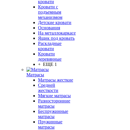
кровати
Кровати с
подъемным
механизмом
Детские кровати
Основания
На металлокаркасе
Ящик под кровать
Раскладные
кровати
Кровати
деревянные
+ ЕЩЕ 1
Матрасы
Матрасы жесткие
Средней
жесткости
Мягкие матрасы
Разносторонние
матрасы
Беспружинные
матрасы
Пружинные
матрасы