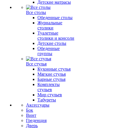
Детские матрасы
Все столы
Обеденные столы
Журнальные
столики
Туалетные
столики и консоли
Детские столы
Обеденные
группы
Все стулья
Кухонные стулья
Мягкие стулья
Барные стулья
Комплекты
стульев
Мир стульев
Табуреты
Аксессуары
Бок
Винт
Греденция
Дверь