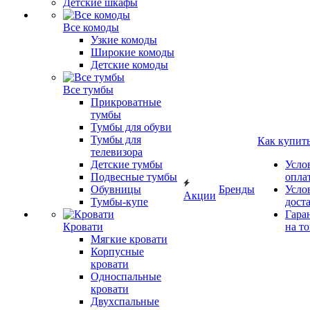
Детские шкафы
Все комоды
Узкие комоды
Широкие комоды
Детские комоды
Все тумбы
Прикроватные
тумбы
Тумбы для обуви
Тумбы для
Как купит
телевизора
Детские тумбы
Усло
Подвесные тумбы
опла
Обувницы
Бренды
Усло
Акции
Тумбы-купе
дост
Гара
Кровати
на т
Мягкие кровати
Корпусные
кровати
Односпальные
кровати
Двухспальные