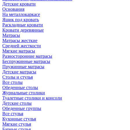
Детские кровати
Основания
На металлокаркасе
Ящик под кровать
Раскладные кровати
Кровати деревянные
Матрасы
Матрасы жесткие
Средней жесткости
Мягкие матрасы
Разносторонние матрасы
Беспружинные матрасы
Пружинные матрасы
Детские матрасы
Столы и стулья
Все столы
Обеденные столы
Журнальные столики
Туалетные столики и консоли
Детские столы
Обеденные группы
Все стулья
Кухонные стулья
Мягкие стулья
Барные стулья