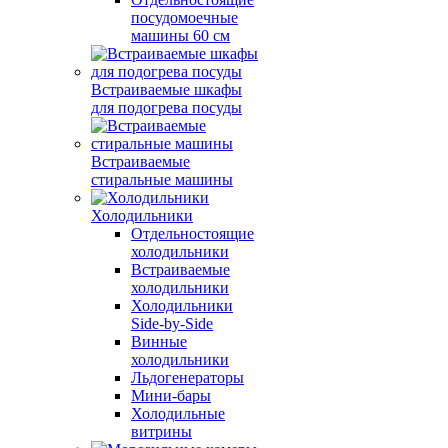
посудомоечные
машины 60 см
Встраиваемые шкафы
для подогрева посуды
Встраиваемые
стиральные машины
Холодильники
Отдельностоящие
холодильники
Встраиваемые
холодильники
Холодильники
Side-by-Side
Винные
холодильники
Льдогенераторы
Мини-бары
Холодильные
витрины