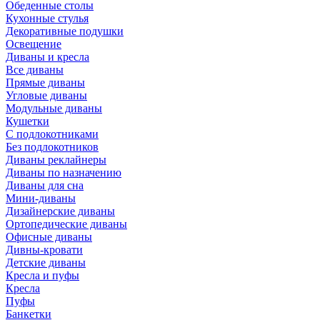
Обеденные столы
Кухонные стулья
Декоративные подушки
Освещение
Диваны и кресла
Все диваны
Прямые диваны
Угловые диваны
Модульные диваны
Кушетки
С подлокотниками
Без подлокотников
Диваны реклайнеры
Диваны по назначению
Диваны для сна
Мини-диваны
Дизайнерские диваны
Ортопедические диваны
Офисные диваны
Дивны-кровати
Детские диваны
Кресла и пуфы
Кресла
Пуфы
Банкетки