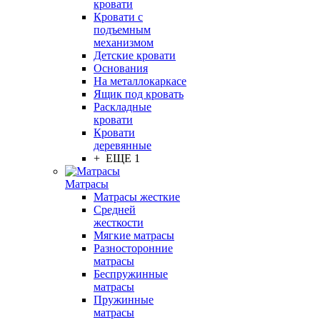
кровати
Кровати с
подъемным
механизмом
Детские кровати
Основания
На металлокаркасе
Ящик под кровать
Раскладные
кровати
Кровати
деревянные
+ ЕЩЕ 1
Матрасы
Матрасы жесткие
Средней
жесткости
Мягкие матрасы
Разносторонние
матрасы
Беспружинные
матрасы
Пружинные
матрасы