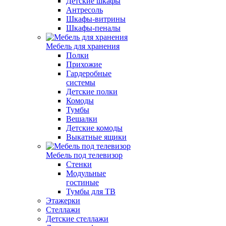
Детские шкафы
Антресоль
Шкафы-витрины
Шкафы-пеналы
Мебель для хранения
Полки
Прихожие
Гардеробные
системы
Детские полки
Комоды
Тумбы
Вешалки
Детские комоды
Выкатные ящики
Мебель под телевизор
Стенки
Модульные
гостиные
Тумбы для ТВ
Этажерки
Стеллажи
Детские стеллажи