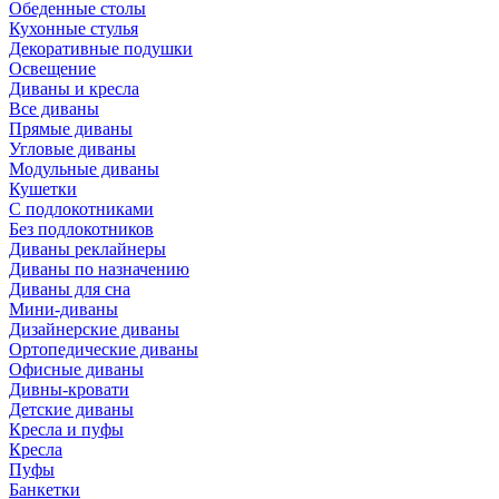
Обеденные столы
Кухонные стулья
Декоративные подушки
Освещение
Диваны и кресла
Все диваны
Прямые диваны
Угловые диваны
Модульные диваны
Кушетки
С подлокотниками
Без подлокотников
Диваны реклайнеры
Диваны по назначению
Диваны для сна
Мини-диваны
Дизайнерские диваны
Ортопедические диваны
Офисные диваны
Дивны-кровати
Детские диваны
Кресла и пуфы
Кресла
Пуфы
Банкетки