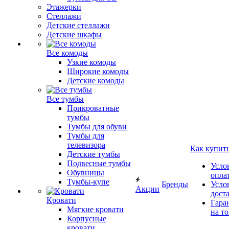
Этажерки
Стеллажи
Детские стеллажи
Детские шкафы
Все комоды
Узкие комоды
Широкие комоды
Детские комоды
Все тумбы
Прикроватные
тумбы
Тумбы для обуви
Тумбы для
телевизора
Как купит
Детские тумбы
Подвесные тумбы
Усло
Обувницы
опла
Тумбы-купе
Бренды
Усло
Акции
дост
Кровати
Гара
Мягкие кровати
на т
Корпусные
кровати