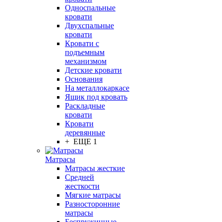
Односпальные
кровати
Двухспальные
кровати
Кровати с
подъемным
механизмом
Детские кровати
Основания
На металлокаркасе
Ящик под кровать
Раскладные
кровати
Кровати
деревянные
+ ЕЩЕ 1
Матрасы
Матрасы жесткие
Средней
жесткости
Мягкие матрасы
Разносторонние
матрасы
Беспружинные