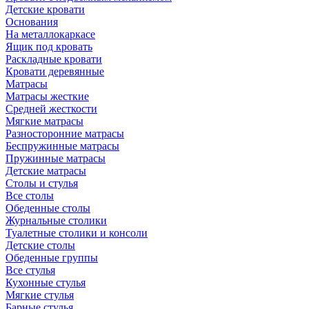
Детские кровати
Основания
На металлокаркасе
Ящик под кровать
Раскладные кровати
Кровати деревянные
Матрасы
Матрасы жесткие
Средней жесткости
Мягкие матрасы
Разносторонние матрасы
Беспружинные матрасы
Пружинные матрасы
Детские матрасы
Столы и стулья
Все столы
Обеденные столы
Журнальные столики
Туалетные столики и консоли
Детские столы
Обеденные группы
Все стулья
Кухонные стулья
Мягкие стулья
Барные стулья