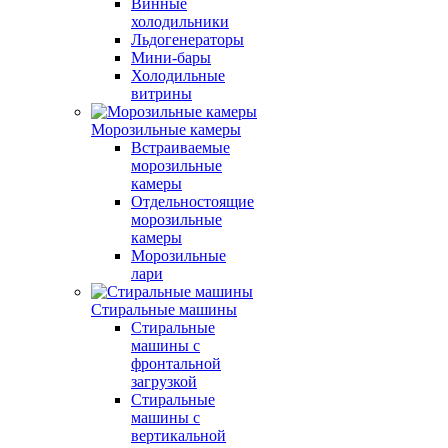
Винные
холодильники
Льдогенераторы
Мини-бары
Холодильные
витрины
Морозильные камеры
Встраиваемые
морозильные
камеры
Отдельностоящие
морозильные
камеры
Морозильные
лари
Стиральные машины
Стиральные
машины с
фронтальной
загрузкой
Стиральные
машины с
вертикальной