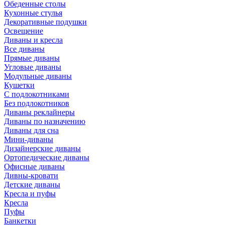
Обеденные столы
Кухонные стулья
Декоративные подушки
Освещение
Диваны и кресла
Все диваны
Прямые диваны
Угловые диваны
Модульные диваны
Кушетки
С подлокотниками
Без подлокотников
Диваны реклайнеры
Диваны по назначению
Диваны для сна
Мини-диваны
Дизайнерские диваны
Ортопедические диваны
Офисные диваны
Дивны-кровати
Детские диваны
Кресла и пуфы
Кресла
Пуфы
Банкетки