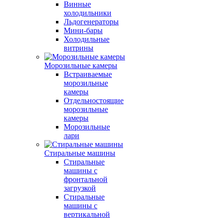
Винные
холодильники
Льдогенераторы
Мини-бары
Холодильные
витрины
Морозильные камеры
Встраиваемые
морозильные
камеры
Отдельностоящие
морозильные
камеры
Морозильные
лари
Стиральные машины
Стиральные
машины с
фронтальной
загрузкой
Стиральные
машины с
вертикальной