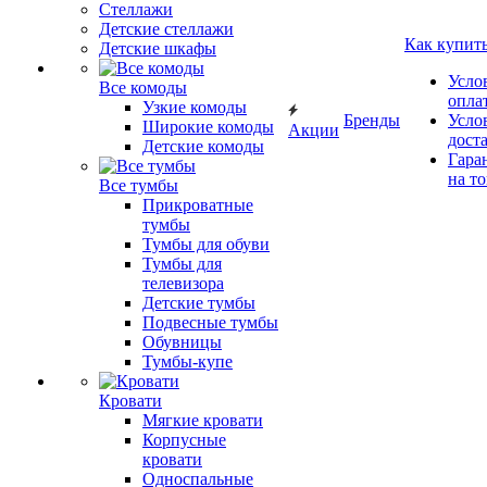
Стеллажи
Детские стеллажи
Как купит
Детские шкафы
Усло
Все комоды
опла
Узкие комоды
Бренды
Усло
Широкие комоды
Акции
дост
Детские комоды
Гара
на т
Все тумбы
Прикроватные
тумбы
Тумбы для обуви
Тумбы для
телевизора
Детские тумбы
Подвесные тумбы
Обувницы
Тумбы-купе
Кровати
Мягкие кровати
Корпусные
кровати
Односпальные