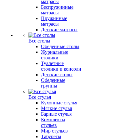
матрасы
Беспружинные
матрасы
Пружинные
матрасы
Детские матрасы
Все столы
Обеденные столы
Журнальные
столики
Туалетные
столики и консоли
Детские столы
Обеденные
группы
Все стулья
Кухонные стулья
Мягкие стулья
Барные стулья
Комплекты
стульев
Мир стульев
Табуреты