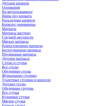
Детские кровати
Основания
На металлокаркасе
Ящик под кровать
Раскладные кровати
Кровати деревянные
Матрасы
Матрасы жесткие
Средней жесткости
Мягкие матрасы
Разносторонние матрасы
Беспружинные матрасы
Пружинные матрасы
Детские матрасы
Столы и стулья
Все столы
Обеденные столы
Журнальные столики
Туалетные столики и консоли
Детские столы
Обеденные группы
Все стулья
Кухонные стулья
Мягкие стулья
Барные стулья