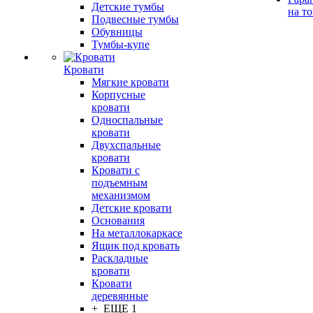
Детские тумбы
на т
Подвесные тумбы
Обувницы
Тумбы-купе
Кровати
Мягкие кровати
Корпусные
кровати
Односпальные
кровати
Двухспальные
кровати
Кровати с
подъемным
механизмом
Детские кровати
Основания
На металлокаркасе
Ящик под кровать
Раскладные
кровати
Кровати
деревянные
+ ЕЩЕ 1