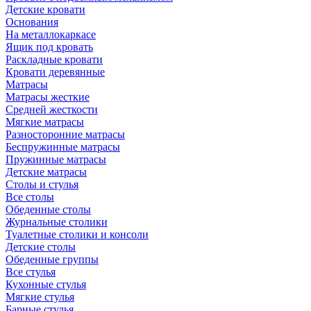
Детские кровати
Основания
На металлокаркасе
Ящик под кровать
Раскладные кровати
Кровати деревянные
Матрасы
Матрасы жесткие
Средней жесткости
Мягкие матрасы
Разносторонние матрасы
Беспружинные матрасы
Пружинные матрасы
Детские матрасы
Столы и стулья
Все столы
Обеденные столы
Журнальные столики
Туалетные столики и консоли
Детские столы
Обеденные группы
Все стулья
Кухонные стулья
Мягкие стулья
Барные стулья