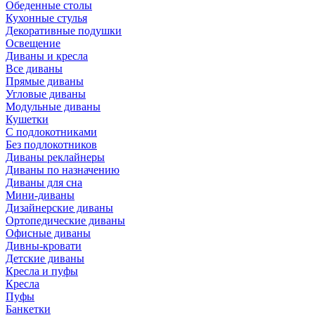
Обеденные столы
Кухонные стулья
Декоративные подушки
Освещение
Диваны и кресла
Все диваны
Прямые диваны
Угловые диваны
Модульные диваны
Кушетки
С подлокотниками
Без подлокотников
Диваны реклайнеры
Диваны по назначению
Диваны для сна
Мини-диваны
Дизайнерские диваны
Ортопедические диваны
Офисные диваны
Дивны-кровати
Детские диваны
Кресла и пуфы
Кресла
Пуфы
Банкетки