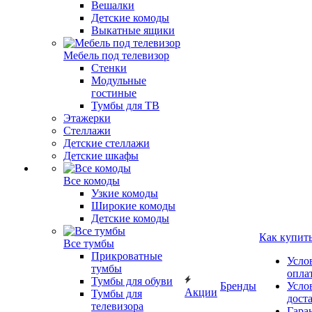
Вешалки
Детские комоды
Выкатные ящики
Мебель под телевизор
Стенки
Модульные
гостиные
Тумбы для ТВ
Этажерки
Стеллажи
Детские стеллажи
Детские шкафы
Все комоды
Узкие комоды
Широкие комоды
Детские комоды
Как купит
Все тумбы
Прикроватные
Усло
тумбы
опла
Тумбы для обуви
Бренды
Усло
Акции
Тумбы для
дост
телевизора
Гара