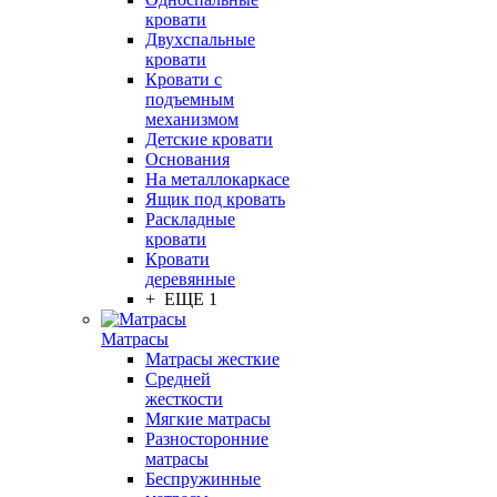
кровати
Двухспальные
кровати
Кровати с
подъемным
механизмом
Детские кровати
Основания
На металлокаркасе
Ящик под кровать
Раскладные
кровати
Кровати
деревянные
+ ЕЩЕ 1
Матрасы
Матрасы жесткие
Средней
жесткости
Мягкие матрасы
Разносторонние
матрасы
Беспружинные