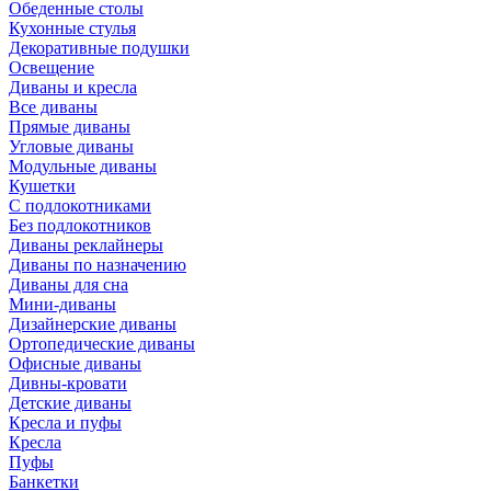
Обеденные столы
Кухонные стулья
Декоративные подушки
Освещение
Диваны и кресла
Все диваны
Прямые диваны
Угловые диваны
Модульные диваны
Кушетки
С подлокотниками
Без подлокотников
Диваны реклайнеры
Диваны по назначению
Диваны для сна
Мини-диваны
Дизайнерские диваны
Ортопедические диваны
Офисные диваны
Дивны-кровати
Детские диваны
Кресла и пуфы
Кресла
Пуфы
Банкетки