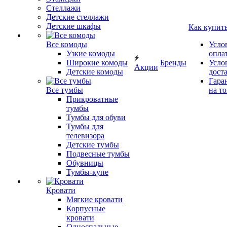
Стеллажи
Детские стеллажи
Детские шкафы
Как купит
Все комоды
Усло
Узкие комоды
опла
Широкие комоды
Бренды
Усло
Акции
Детские комоды
дост
Гара
Все тумбы
на т
Прикроватные
тумбы
Тумбы для обуви
Тумбы для
телевизора
Детские тумбы
Подвесные тумбы
Обувницы
Тумбы-купе
Кровати
Мягкие кровати
Корпусные
кровати
Односпальные