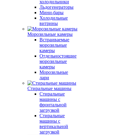
холодильники
Льдогенераторы
Мини-бары
Холодильные
витрины
Морозильные камеры
Встраиваемые
морозильные
камеры
Отдельностоящие
морозильные
камеры
Морозильные
лари
Стиральные машины
Стиральные
машины с
фронтальной
загрузкой
Стиральные
машины с
вертикальной
загрузкой