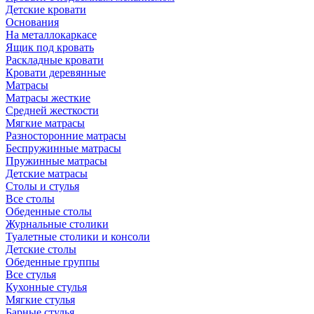
Детские кровати
Основания
На металлокаркасе
Ящик под кровать
Раскладные кровати
Кровати деревянные
Матрасы
Матрасы жесткие
Средней жесткости
Мягкие матрасы
Разносторонние матрасы
Беспружинные матрасы
Пружинные матрасы
Детские матрасы
Столы и стулья
Все столы
Обеденные столы
Журнальные столики
Туалетные столики и консоли
Детские столы
Обеденные группы
Все стулья
Кухонные стулья
Мягкие стулья
Барные стулья