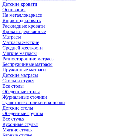
Детские кровати
Основания
На металлокаркасе
Ящик под кровать
Раскладные кровати
Кровати деревянные
Матрасы
Матрасы жесткие
Средней жесткости
Мягкие матрасы
Разносторонние матрасы
Беспружинные матрасы
Пружинные матрасы
Детские матрасы
Столы и стулья
Все столы
Обеденные столы
Журнальные столики
Туалетные столики и консоли
Детские столы
Обеденные группы
Все стулья
Кухонные стулья
Мягкие стулья
Барные стулья