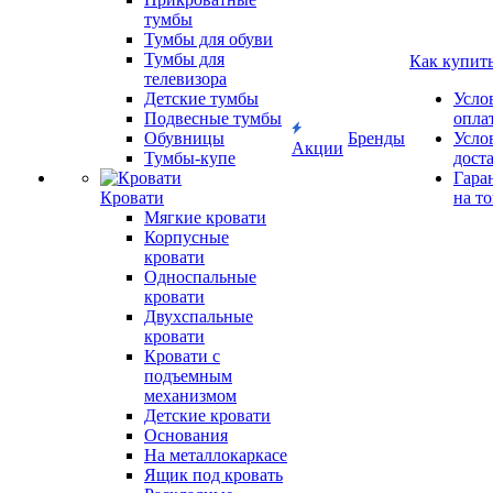
тумбы
Тумбы для обуви
Тумбы для
Как купит
телевизора
Детские тумбы
Усло
Подвесные тумбы
опла
Обувницы
Бренды
Усло
Акции
Тумбы-купе
дост
Гара
Кровати
на т
Мягкие кровати
Корпусные
кровати
Односпальные
кровати
Двухспальные
кровати
Кровати с
подъемным
механизмом
Детские кровати
Основания
На металлокаркасе
Ящик под кровать