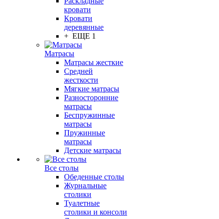
Раскладные
кровати
Кровати
деревянные
+ ЕЩЕ 1
Матрасы
Матрасы жесткие
Средней
жесткости
Мягкие матрасы
Разносторонние
матрасы
Беспружинные
матрасы
Пружинные
матрасы
Детские матрасы
Все столы
Обеденные столы
Журнальные
столики
Туалетные
столики и консоли