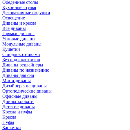
Обеденные столы
Кухонные стулья
Декоративные подушки
Освещение
Диваны и кресла
Все диваны
Прямые диваны
Угловые диваны
Модульные диваны
Кушетки
С подлокотниками
Без подлокотников
Диваны реклайнеры
Диваны по назначению
Диваны для сна
Мини-диваны
Дизайнерские диваны
Ортопедические диваны
Офисные диваны
Дивны-кровати
Детские диваны
Кресла и пуфы
Кресла
Пуфы
Банкетки