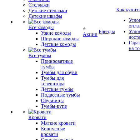
Стеллажи
Как купит
Детские стеллажи
Детские шкафы
Усло
опла
Все комоды
Бренды
Усло
Узкие комоды
Акции
дост
Широкие комоды
Гара
Детские комоды
на т
Все тумбы
Прикроватные
тумбы
Тумбы для обуви
Тумбы для
телевизора
Детские тумбы
Подвесные тумбы
Обувницы
Тумбы-купе
Кровати
Мягкие кровати
Корпусные
кровати
Односпальные