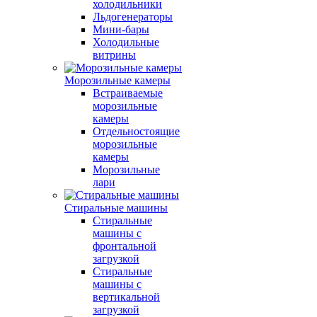
холодильники
Льдогенераторы
Мини-бары
Холодильные
витрины
Морозильные камеры
Встраиваемые
морозильные
камеры
Отдельностоящие
морозильные
камеры
Морозильные
лари
Стиральные машины
Стиральные
машины с
фронтальной
загрузкой
Стиральные
машины с
вертикальной
загрузкой