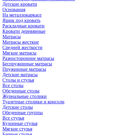
Детские кровати
Основания
На металлокаркасе
Ящик под кровать
Раскладные кровати
Кровати деревянные
Матрасы
Матрасы жесткие
Средней жесткости
Мягкие матрасы
Разносторонние матрасы
Беспружинные матрасы
Пружинные матрасы
Детские матрасы
Столы и стулья
Все столы
Обеденные столы
Журнальные столики
Туалетные столики и консоли
Детские столы
Обеденные группы
Все стулья
Кухонные стулья
Мягкие стулья
Барные стулья