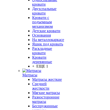
кровати
Двухспальные
кровати
Кровати с
подъемным
механизмом
Детские кровати
Основания
На металлокаркасе
Ящик под кровать
Раскладные
кровати
Кровати
деревянные
+ ЕЩЕ 1
Матрасы
Матрасы жесткие
Средней
жесткости
Мягкие матрасы
Разносторонние
матрасы
Беспружинные