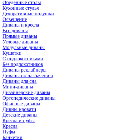
Обеденные столы
Кухонные стулья
Декоративные подушки
Освещение
Диваны и кресла
Все диваны
Прямые диваны
Угловые диваны
Модульные диваны
Кушетки
С подлокотниками
Без подлокотников
Диваны реклайнеры
Диваны по назначению
Диваны для сна
Мини-диваны
Дизайнерские диваны
Ортопедические диваны
Офисные диваны
Дивны-кровати
Детские диваны
Кресла и пуфы
Кресла
Пуфы
Банкетки