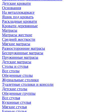
Детские кровати
Основания
На металлокаркасе
Ящик под кровать
Раскладные кровати
Кровати деревянные
Матрасы
Матрасы жесткие
Средней жесткости
Мягкие матрасы
Разносторонние матрасы
Беспружинные матрасы
Пружинные матрасы
Детские матрасы
Столы и стулья
Все столы
Обеденные столы
Журнальные столики
Туалетные столики и консоли
Детские столы
Обеденные группы
Все стулья
Кухонные стулья
Мягкие стулья
Барные стулья