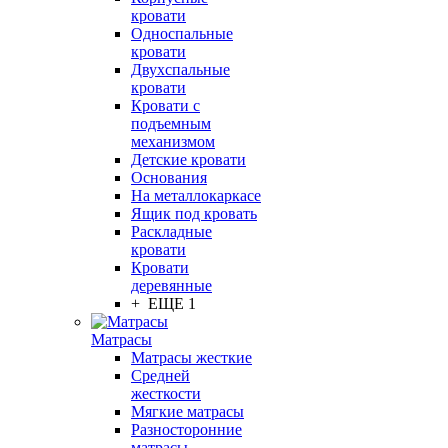
кровати
Односпальные
кровати
Двухспальные
кровати
Кровати с
подъемным
механизмом
Детские кровати
Основания
На металлокаркасе
Ящик под кровать
Раскладные
кровати
Кровати
деревянные
+ ЕЩЕ 1
Матрасы
Матрасы жесткие
Средней
жесткости
Мягкие матрасы
Разносторонние
матрасы