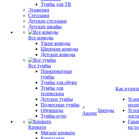
Тумбы для ТВ
Этажерки
Стеллажи
Детские стеллажи
Детские шкафы
Все комоды
Узкие комоды
Широкие комоды
Детские комоды
Все тумбы
Прикроватные
тумбы
Тумбы для обуви
Тумбы для
Как купит
телевизора
Детские тумбы
Усло
Подвесные тумбы
опла
Обувницы
Бренды
Усло
Акции
Тумбы-купе
дост
Гара
Кровати
на т
Мягкие кровати
Корпусные