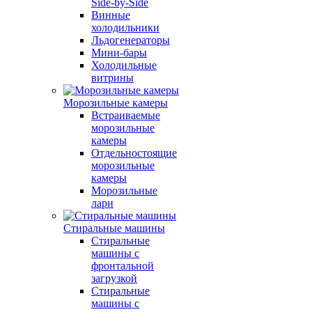
Side-by-Side
Винные
холодильники
Льдогенераторы
Мини-бары
Холодильные
витрины
Морозильные камеры
Встраиваемые
морозильные
камеры
Отдельностоящие
морозильные
камеры
Морозильные
лари
Стиральные машины
Стиральные
машины с
фронтальной
загрузкой
Стиральные
машины с