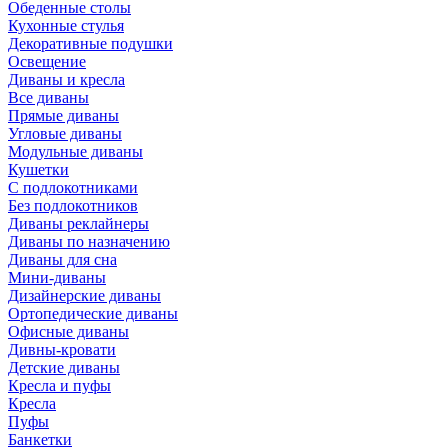
Обеденные столы
Кухонные стулья
Декоративные подушки
Освещение
Диваны и кресла
Все диваны
Прямые диваны
Угловые диваны
Модульные диваны
Кушетки
С подлокотниками
Без подлокотников
Диваны реклайнеры
Диваны по назначению
Диваны для сна
Мини-диваны
Дизайнерские диваны
Ортопедические диваны
Офисные диваны
Дивны-кровати
Детские диваны
Кресла и пуфы
Кресла
Пуфы
Банкетки