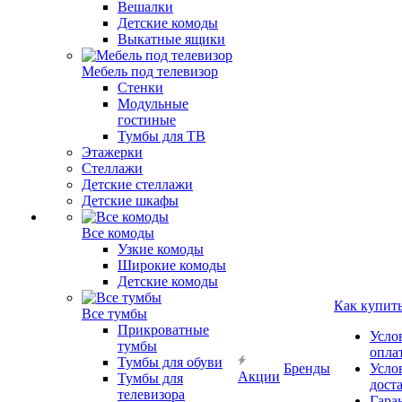
Вешалки
Детские комоды
Выкатные ящики
Мебель под телевизор
Стенки
Модульные
гостиные
Тумбы для ТВ
Этажерки
Стеллажи
Детские стеллажи
Детские шкафы
Все комоды
Узкие комоды
Широкие комоды
Детские комоды
Как купит
Все тумбы
Прикроватные
Усло
тумбы
опла
Тумбы для обуви
Бренды
Усло
Акции
Тумбы для
дост
телевизора
Гара