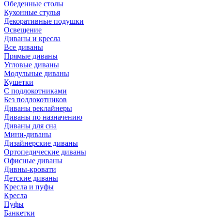
Обеденные столы
Кухонные стулья
Декоративные подушки
Освещение
Диваны и кресла
Все диваны
Прямые диваны
Угловые диваны
Модульные диваны
Кушетки
С подлокотниками
Без подлокотников
Диваны реклайнеры
Диваны по назначению
Диваны для сна
Мини-диваны
Дизайнерские диваны
Ортопедические диваны
Офисные диваны
Дивны-кровати
Детские диваны
Кресла и пуфы
Кресла
Пуфы
Банкетки