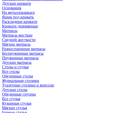
Детские кровати
Основания
На металлокаркасе
Ящик под кровать
Раскладные кровати
Кровати деревянные
Матрасы
Матрасы жесткие
Средней жесткости
Мягкие матрасы
Разносторонние матрасы
Беспружинные матрасы
Пружинные матрасы
Детские матрасы
Столы и стулья
Все столы
Обеденные столы
Журнальные столики
Туалетные столики и консоли
Детские столы
Обеденные группы
Все стулья
Кухонные стулья
Мягкие стулья
Барные стулья