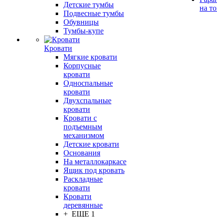
Детские тумбы
на т
Подвесные тумбы
Обувницы
Тумбы-купе
Кровати
Мягкие кровати
Корпусные
кровати
Односпальные
кровати
Двухспальные
кровати
Кровати с
подъемным
механизмом
Детские кровати
Основания
На металлокаркасе
Ящик под кровать
Раскладные
кровати
Кровати
деревянные
+ ЕЩЕ 1