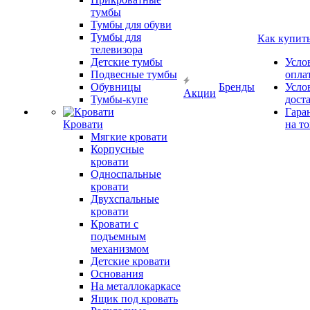
тумбы
Тумбы для обуви
Тумбы для
Как купит
телевизора
Детские тумбы
Усло
Подвесные тумбы
опла
Обувницы
Бренды
Усло
Акции
Тумбы-купе
дост
Гара
Кровати
на т
Мягкие кровати
Корпусные
кровати
Односпальные
кровати
Двухспальные
кровати
Кровати с
подъемным
механизмом
Детские кровати
Основания
На металлокаркасе
Ящик под кровать