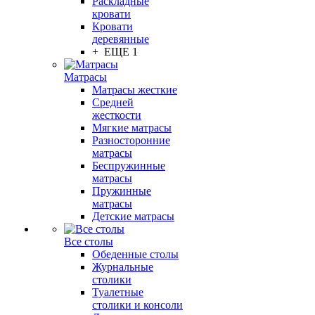
Раскладные
кровати
Кровати
деревянные
+ ЕЩЕ 1
Матрасы
Матрасы жесткие
Средней
жесткости
Мягкие матрасы
Разносторонние
матрасы
Беспружинные
матрасы
Пружинные
матрасы
Детские матрасы
Все столы
Обеденные столы
Журнальные
столики
Туалетные
столики и консоли