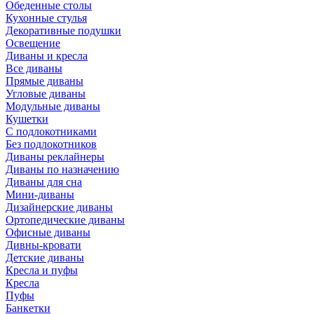
Обеденные столы
Кухонные стулья
Декоративные подушки
Освещение
Диваны и кресла
Все диваны
Прямые диваны
Угловые диваны
Модульные диваны
Кушетки
С подлокотниками
Без подлокотников
Диваны реклайнеры
Диваны по назначению
Диваны для сна
Мини-диваны
Дизайнерские диваны
Ортопедические диваны
Офисные диваны
Дивны-кровати
Детские диваны
Кресла и пуфы
Кресла
Пуфы
Банкетки