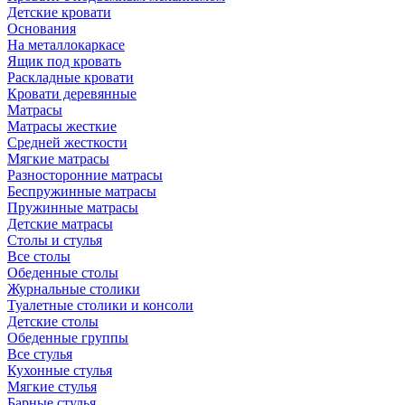
Детские кровати
Основания
На металлокаркасе
Ящик под кровать
Раскладные кровати
Кровати деревянные
Матрасы
Матрасы жесткие
Средней жесткости
Мягкие матрасы
Разносторонние матрасы
Беспружинные матрасы
Пружинные матрасы
Детские матрасы
Столы и стулья
Все столы
Обеденные столы
Журнальные столики
Туалетные столики и консоли
Детские столы
Обеденные группы
Все стулья
Кухонные стулья
Мягкие стулья
Барные стулья