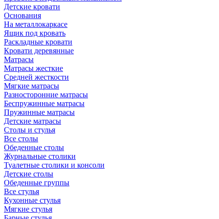
Детские кровати
Основания
На металлокаркасе
Ящик под кровать
Раскладные кровати
Кровати деревянные
Матрасы
Матрасы жесткие
Средней жесткости
Мягкие матрасы
Разносторонние матрасы
Беспружинные матрасы
Пружинные матрасы
Детские матрасы
Столы и стулья
Все столы
Обеденные столы
Журнальные столики
Туалетные столики и консоли
Детские столы
Обеденные группы
Все стулья
Кухонные стулья
Мягкие стулья
Барные стулья