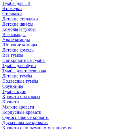
Тумбы для ТВ
Этажерки
Стеллажи
Детские стеллажи
Детские шкафы
Комоды и тумбы
Все комоды
Узкие комоды
Широкие комоды
Детские комоды
Все тумбы
Прикроватные тумбы
Тумбы для обуви
Тумбы для телевизора
Детские тумбы
Подвесные тумбы
Обувницы
Тумбы-купе
Кровати и матрасы
Кровати
Мягкие кровати
Корпусные кровати
Односпальные кровати
Двухспальные кровати
Кровати с подъемным механизмом