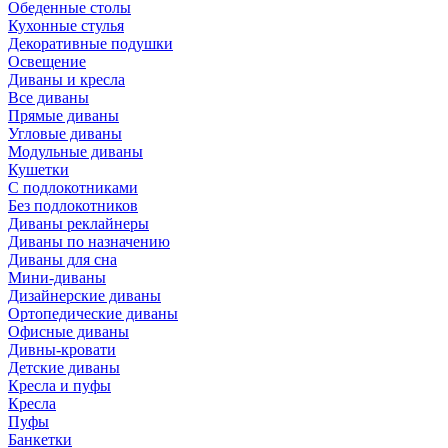
Обеденные столы
Кухонные стулья
Декоративные подушки
Освещение
Диваны и кресла
Все диваны
Прямые диваны
Угловые диваны
Модульные диваны
Кушетки
С подлокотниками
Без подлокотников
Диваны реклайнеры
Диваны по назначению
Диваны для сна
Мини-диваны
Дизайнерские диваны
Ортопедические диваны
Офисные диваны
Дивны-кровати
Детские диваны
Кресла и пуфы
Кресла
Пуфы
Банкетки