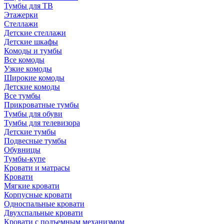
Тумбы для ТВ
Этажерки
Стеллажи
Детские стеллажи
Детские шкафы
Комоды и тумбы
Все комоды
Узкие комоды
Широкие комоды
Детские комоды
Все тумбы
Прикроватные тумбы
Тумбы для обуви
Тумбы для телевизора
Детские тумбы
Подвесные тумбы
Обувницы
Тумбы-купе
Кровати и матрасы
Кровати
Мягкие кровати
Корпусные кровати
Односпальные кровати
Двухспальные кровати
Кровати с подъемным механизмом