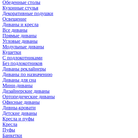
Обеденные столы
Кухонные стулья
Декоративные подушки
Освещение
Диваны и кресла
Все диваны
Прямые диваны
Угловые диваны
Модульные диваны
Кушетки
С подлокотниками
Без подлокотников
Диваны реклайнеры
Диваны по назначению
Диваны для сна
Мини-диваны
Дизайнерские диваны
Ортопедические диваны
Офисные диваны
Дивны-кровати
Детские диваны
Кресла и пуфы
Кресла
Пуфы
Банкетки