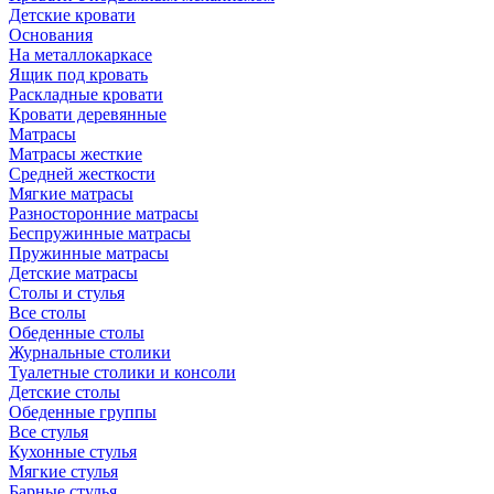
Детские кровати
Основания
На металлокаркасе
Ящик под кровать
Раскладные кровати
Кровати деревянные
Матрасы
Матрасы жесткие
Средней жесткости
Мягкие матрасы
Разносторонние матрасы
Беспружинные матрасы
Пружинные матрасы
Детские матрасы
Столы и стулья
Все столы
Обеденные столы
Журнальные столики
Туалетные столики и консоли
Детские столы
Обеденные группы
Все стулья
Кухонные стулья
Мягкие стулья
Барные стулья