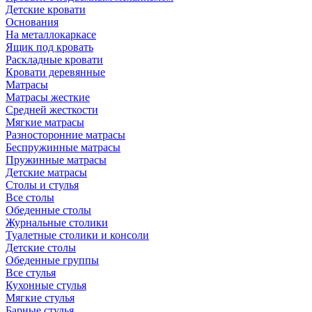
Детские кровати
Основания
На металлокаркасе
Ящик под кровать
Раскладные кровати
Кровати деревянные
Матрасы
Матрасы жесткие
Средней жесткости
Мягкие матрасы
Разносторонние матрасы
Беспружинные матрасы
Пружинные матрасы
Детские матрасы
Столы и стулья
Все столы
Обеденные столы
Журнальные столики
Туалетные столики и консоли
Детские столы
Обеденные группы
Все стулья
Кухонные стулья
Мягкие стулья
Барные стулья