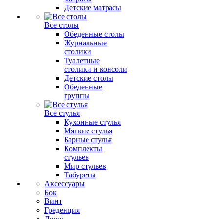
Детские матрасы
Все столы
Обеденные столы
Журнальные
столики
Туалетные
столики и консоли
Детские столы
Обеденные
группы
Все стулья
Кухонные стулья
Мягкие стулья
Барные стулья
Комплекты
стульев
Мир стульев
Табуреты
Аксессуары
Бок
Винт
Греденция
Дверь