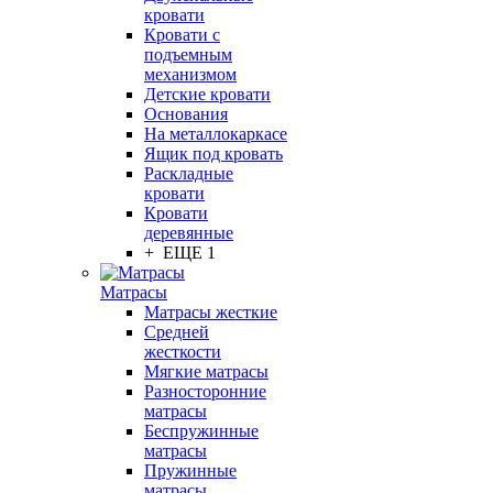
кровати
Кровати с
подъемным
механизмом
Детские кровати
Основания
На металлокаркасе
Ящик под кровать
Раскладные
кровати
Кровати
деревянные
+ ЕЩЕ 1
Матрасы
Матрасы жесткие
Средней
жесткости
Мягкие матрасы
Разносторонние
матрасы
Беспружинные
матрасы
Пружинные
матрасы