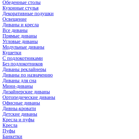
Обеденные столы
Кухонные стулья
Декоративные подушки
Освещение
Диваны и кресла
Все диваны
Прямые диваны
Угловые диваны
Модульные диваны
Кушетки
С подлокотниками
Без подлокотников
Диваны реклайнеры
Диваны по назначению
Диваны для сна
Мини-диваны
Дизайнерские диваны
Ортопедические диваны
Офисные диваны
Дивны-кровати
Детские диваны
Кресла и пуфы
Кресла
Пуфы
Банкетки