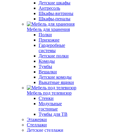
Детские шкафы
Антресоль
Шкафы-витрины
Шкафы-пеналы
Мебель для хранения
Полки
Прихожие
Гардеробные
системы
Детские полки
Комоды
Тумбы
Вешалки
Детские комоды
Выкатные ящики
Мебель под телевизор
Стенки
Модульные
гостиные
Тумбы для ТВ
Этажерки
Стеллажи
Детские стеллажи