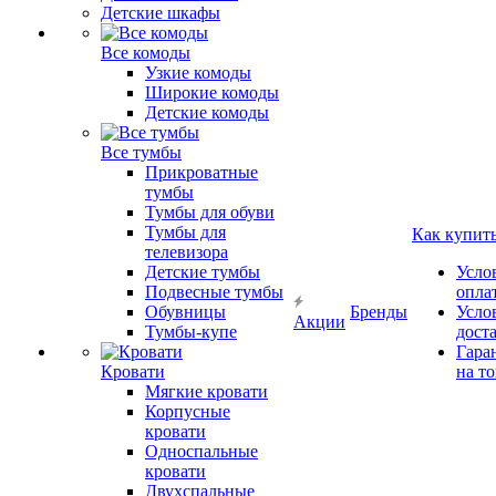
Детские шкафы
Все комоды
Узкие комоды
Широкие комоды
Детские комоды
Все тумбы
Прикроватные
тумбы
Тумбы для обуви
Тумбы для
Как купит
телевизора
Детские тумбы
Усло
Подвесные тумбы
опла
Обувницы
Бренды
Усло
Акции
Тумбы-купе
дост
Гара
Кровати
на т
Мягкие кровати
Корпусные
кровати
Односпальные
кровати
Двухспальные