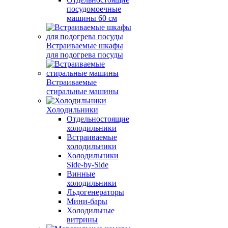
посудомоечные
машины 60 см
Встраиваемые шкафы
для подогрева посуды
Встраиваемые
стиральные машины
Холодильники
Отдельностоящие
холодильники
Встраиваемые
холодильники
Холодильники
Side-by-Side
Винные
холодильники
Льдогенераторы
Мини-бары
Холодильные
витрины