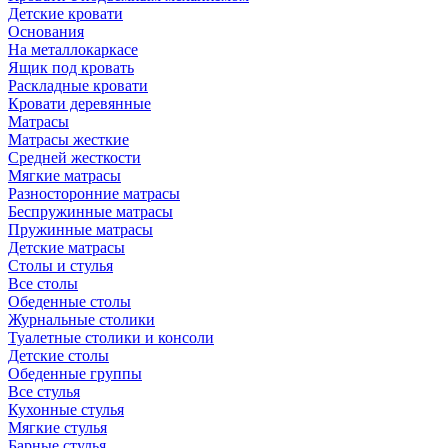
Детские кровати
Основания
На металлокаркасе
Ящик под кровать
Раскладные кровати
Кровати деревянные
Матрасы
Матрасы жесткие
Средней жесткости
Мягкие матрасы
Разносторонние матрасы
Беспружинные матрасы
Пружинные матрасы
Детские матрасы
Столы и стулья
Все столы
Обеденные столы
Журнальные столики
Туалетные столики и консоли
Детские столы
Обеденные группы
Все стулья
Кухонные стулья
Мягкие стулья
Барные стулья