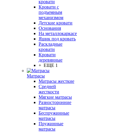
кровати
Кровати с
подъемным
механизмом
Детские кровати
Основания
На металлокаркасе
Ящик под кровать
Раскладные
кровати
Кровати
деревянные
+ ЕЩЕ 1
Матрасы
Матрасы жесткие
Средней
жесткости
Мягкие матрасы
Разносторонние
матрасы
Беспружинные
матрасы
Пружинные
матрасы