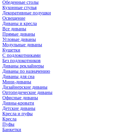
Обеденные столы
Кухонные стулья
Декоративные подушки
Освещение
Диваны и кресла
Все диваны
Прямые диваны
Угловые диваны
Модульные диваны
Кушетки
С подлокотниками
Без подлокотников
Диваны реклайнеры
Диваны по назначению
Диваны для сна
Мини-диваны
Дизайнерские диваны
Ортопедические диваны
Офисные диваны
Дивны-кровати
Детские диваны
Кресла и пуфы
Кресла
Пуфы
Банкетки