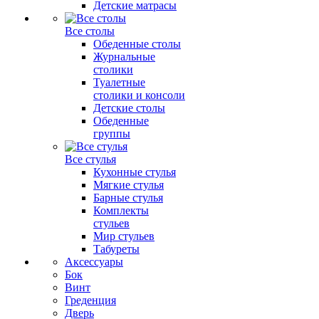
Детские матрасы
Все столы
Обеденные столы
Журнальные
столики
Туалетные
столики и консоли
Детские столы
Обеденные
группы
Все стулья
Кухонные стулья
Мягкие стулья
Барные стулья
Комплекты
стульев
Мир стульев
Табуреты
Аксессуары
Бок
Винт
Греденция
Дверь