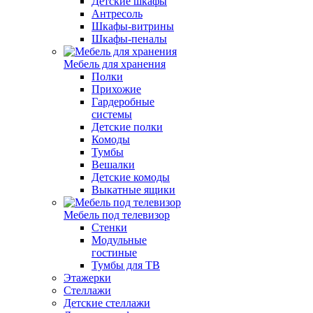
Детские шкафы
Антресоль
Шкафы-витрины
Шкафы-пеналы
Мебель для хранения
Полки
Прихожие
Гардеробные
системы
Детские полки
Комоды
Тумбы
Вешалки
Детские комоды
Выкатные ящики
Мебель под телевизор
Стенки
Модульные
гостиные
Тумбы для ТВ
Этажерки
Стеллажи
Детские стеллажи