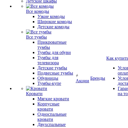
Детские шкафы
Все комоды
Узкие комоды
Широкие комоды
Детские комоды
Все тумбы
Прикроватные
тумбы
Тумбы для обуви
Тумбы для
Как купит
телевизора
Детские тумбы
Усло
Подвесные тумбы
опла
Обувницы
Бренды
Усло
Акции
Тумбы-купе
дост
Гара
Кровати
на т
Мягкие кровати
Корпусные
кровати
Односпальные
кровати
Двухспальные