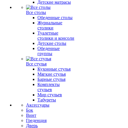
Детские матрасы
Все столы
Обеденные столы
Журнальные
столики
Туалетные
столики и консоли
Детские столы
Обеденные
группы
Все стулья
Кухонные стулья
Мягкие стулья
Барные стулья
Комплекты
стульев
Мир стульев
Табуреты
Аксессуары
Бок
Винт
Греденция
Дверь