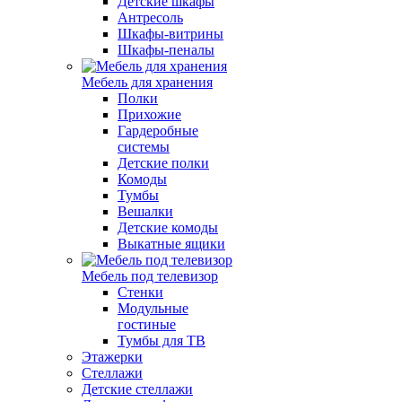
Детские шкафы
Антресоль
Шкафы-витрины
Шкафы-пеналы
Мебель для хранения
Полки
Прихожие
Гардеробные
системы
Детские полки
Комоды
Тумбы
Вешалки
Детские комоды
Выкатные ящики
Мебель под телевизор
Стенки
Модульные
гостиные
Тумбы для ТВ
Этажерки
Стеллажи
Детские стеллажи