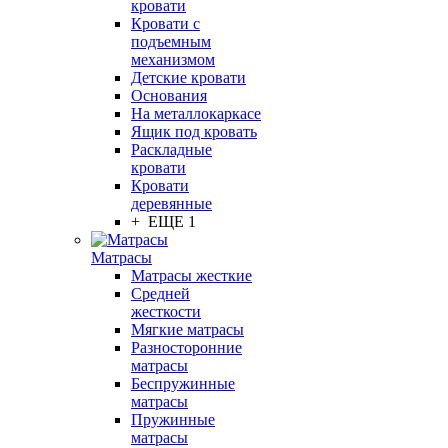
кровати
Кровати с
подъемным
механизмом
Детские кровати
Основания
На металлокаркасе
Ящик под кровать
Раскладные
кровати
Кровати
деревянные
+ ЕЩЕ 1
Матрасы
Матрасы жесткие
Средней
жесткости
Мягкие матрасы
Разносторонние
матрасы
Беспружинные
матрасы
Пружинные
матрасы