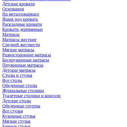
Детские кровати
Основания
На металлокаркасе
Ящик под кровать
Раскладные кровати
Кровати деревянные
Матрасы
Матрасы жесткие
Средней жесткости
Мягкие матрасы
Разносторонние матрасы
Беспружинные матрасы
Пружинные матрасы
Детские матрасы
Столы и стулья
Все столы
Обеденные столы
Журнальные столики
Туалетные столики и консоли
Детские столы
Обеденные группы
Все стулья
Кухонные стулья
Мягкие стулья
Барные стулья