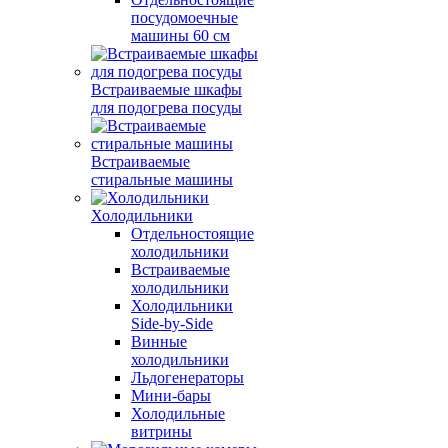
посудомоечные
машины 60 см
Встраиваемые шкафы
для подогрева посуды
Встраиваемые
стиральные машины
Холодильники
Отдельностоящие
холодильники
Встраиваемые
холодильники
Холодильники
Side-by-Side
Винные
холодильники
Льдогенераторы
Мини-бары
Холодильные
витрины