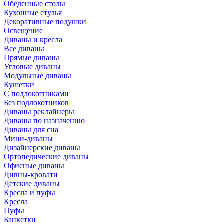
Обеденные столы
Кухонные стулья
Декоративные подушки
Освещение
Диваны и кресла
Все диваны
Прямые диваны
Угловые диваны
Модульные диваны
Кушетки
С подлокотниками
Без подлокотников
Диваны реклайнеры
Диваны по назначению
Диваны для сна
Мини-диваны
Дизайнерские диваны
Ортопедические диваны
Офисные диваны
Дивны-кровати
Детские диваны
Кресла и пуфы
Кресла
Пуфы
Банкетки