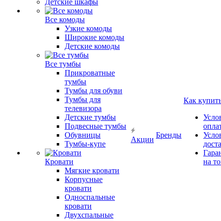
Детские шкафы
Все комоды
Узкие комоды
Широкие комоды
Детские комоды
Все тумбы
Прикроватные
тумбы
Тумбы для обуви
Тумбы для
Как купит
телевизора
Детские тумбы
Усло
Подвесные тумбы
опла
Обувницы
Бренды
Усло
Акции
Тумбы-купе
дост
Гара
Кровати
на т
Мягкие кровати
Корпусные
кровати
Односпальные
кровати
Двухспальные