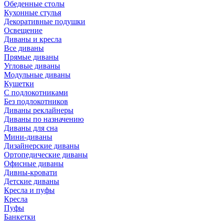
Обеденные столы
Кухонные стулья
Декоративные подушки
Освещение
Диваны и кресла
Все диваны
Прямые диваны
Угловые диваны
Модульные диваны
Кушетки
С подлокотниками
Без подлокотников
Диваны реклайнеры
Диваны по назначению
Диваны для сна
Мини-диваны
Дизайнерские диваны
Ортопедические диваны
Офисные диваны
Дивны-кровати
Детские диваны
Кресла и пуфы
Кресла
Пуфы
Банкетки