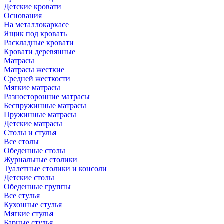
Детские кровати
Основания
На металлокаркасе
Ящик под кровать
Раскладные кровати
Кровати деревянные
Матрасы
Матрасы жесткие
Средней жесткости
Мягкие матрасы
Разносторонние матрасы
Беспружинные матрасы
Пружинные матрасы
Детские матрасы
Столы и стулья
Все столы
Обеденные столы
Журнальные столики
Туалетные столики и консоли
Детские столы
Обеденные группы
Все стулья
Кухонные стулья
Мягкие стулья
Барные стулья