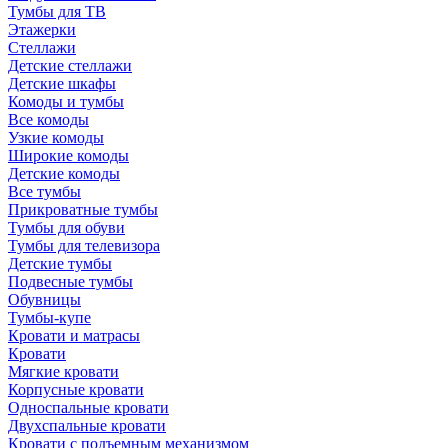
Тумбы для ТВ
Этажерки
Стеллажи
Детские стеллажи
Детские шкафы
Комоды и тумбы
Все комоды
Узкие комоды
Широкие комоды
Детские комоды
Все тумбы
Прикроватные тумбы
Тумбы для обуви
Тумбы для телевизора
Детские тумбы
Подвесные тумбы
Обувницы
Тумбы-купе
Кровати и матрасы
Кровати
Мягкие кровати
Корпусные кровати
Односпальные кровати
Двухспальные кровати
Кровати с подъемным механизмом