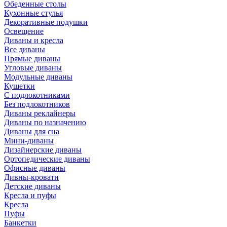
Обеденные столы
Кухонные стулья
Декоративные подушки
Освещение
Диваны и кресла
Все диваны
Прямые диваны
Угловые диваны
Модульные диваны
Кушетки
С подлокотниками
Без подлокотников
Диваны реклайнеры
Диваны по назначению
Диваны для сна
Мини-диваны
Дизайнерские диваны
Ортопедические диваны
Офисные диваны
Дивны-кровати
Детские диваны
Кресла и пуфы
Кресла
Пуфы
Банкетки