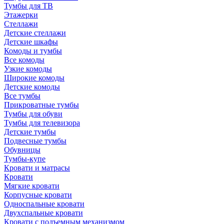
Тумбы для ТВ
Этажерки
Стеллажи
Детские стеллажи
Детские шкафы
Комоды и тумбы
Все комоды
Узкие комоды
Широкие комоды
Детские комоды
Все тумбы
Прикроватные тумбы
Тумбы для обуви
Тумбы для телевизора
Детские тумбы
Подвесные тумбы
Обувницы
Тумбы-купе
Кровати и матрасы
Кровати
Мягкие кровати
Корпусные кровати
Односпальные кровати
Двухспальные кровати
Кровати с подъемным механизмом