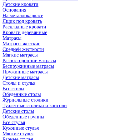
Детские кровати
Основания
На металлокаркасе
Ящик под кровать
Раскладные кровати
Кровати деревянные
Матрасы
Матрасы жесткие
Средней жесткости
Мягкие матрасы
Разносторонние матрасы
Беспружинные матрасы
Пружинные матрасы
Детские матрасы
Столы и стулья
Все столы
Обеденные столы
Журнальные столики
Туалетные столики и консоли
Детские столы
Обеденные группы
Все стулья
Кухонные стулья
Мягкие стулья
Барные стулья